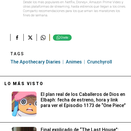
Desde los más populares en Netflix, Disney+, Amazon Prime Video y
otras plataformas de streaming, hasta estrenos que llegan a los cines.
Comparto recomendaciones para los que aman las maratones los
fines de semana.
Únete
TAGS
The Apothecary Diaries
Animes
Crunchyroll
LO MÁS VISTO
El plan real de los Caballeros de Dios en
Elbaph: fecha de estreno, hora y link
para ver el Episodio 1173 de “One Piece”
Final explicado de “The Last House”: