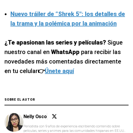
Nuevo tráiler de “Shrek 5″: los detalles de
la trama y la polémica por la animación
¿Te apasionan las series y películas?
Sigue
nuestro canal en
WhatsApp
para recibir las
novedades más comentadas directamente
en tu celular
👉
Únete aquí
SOBRE EL AUTOR
Nelly Osco
Periodista con 9 años de experiencia escribiendo contenido sobre
películas, series y animes para las comunidades hispanas en EE.UU..