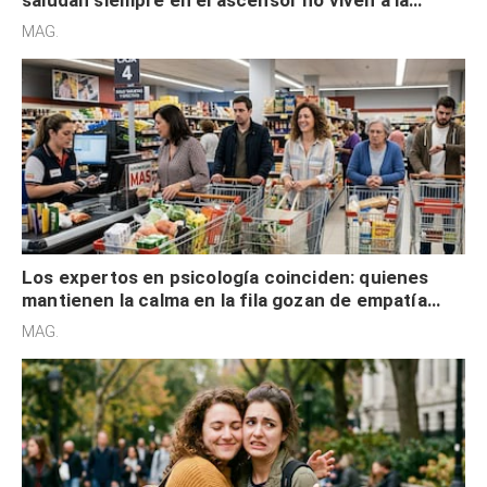
saludan siempre en el ascensor no viven a la
defensiva y tienen apertura social
MAG.
Los expertos en psicología coinciden: quienes
mantienen la calma en la fila gozan de empatía
cognitiva, gratitud y no solo tienen autocontrol
MAG.