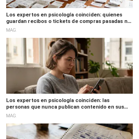
Los expertos en psicología coinciden: quienes
guardan recibos o tickets de compras pasadas no
son acumuladores, sino que tienen necesidad de
MAG.
control
Los expertos en psicología coinciden: las
personas que nunca publican contenido en sus
redes sociales no pretenden buscar validación
MAG.
externa