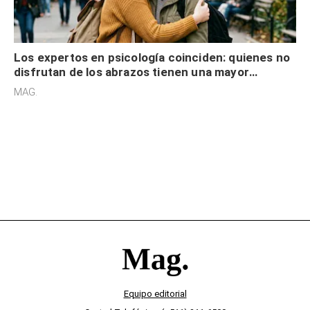
Los expertos en psicología coinciden: quienes no
disfrutan de los abrazos tienen una mayor
sensibilidad a los estímulos físicos y no es por
MAG.
desinterés
Equipo editorial