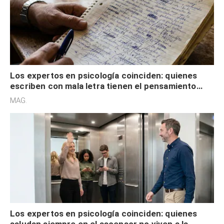
Los expertos en psicología coinciden: quienes
escriben con mala letra tienen el pensamiento
acelerado y no lo hacen por desinterés
MAG.
Los expertos en psicología coinciden: quienes