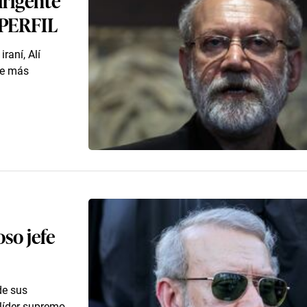
| PERFIL
raní, Alí
re más
so jefe
de sus
 líder supremo