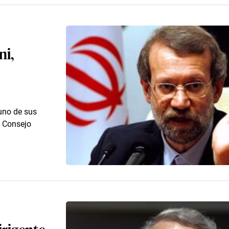
ni,
 uno de sus
o Consejo
dirigente