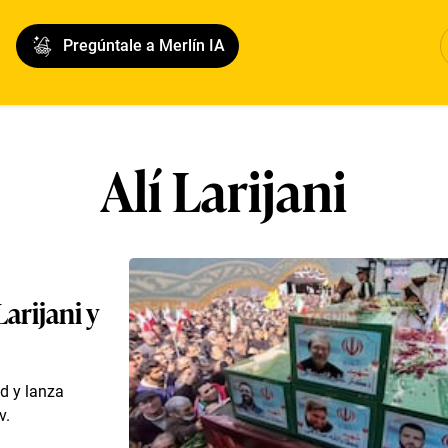
Pregúntale a Merlín IA
Alí Larijani
Larijani y
d y lanza
v.