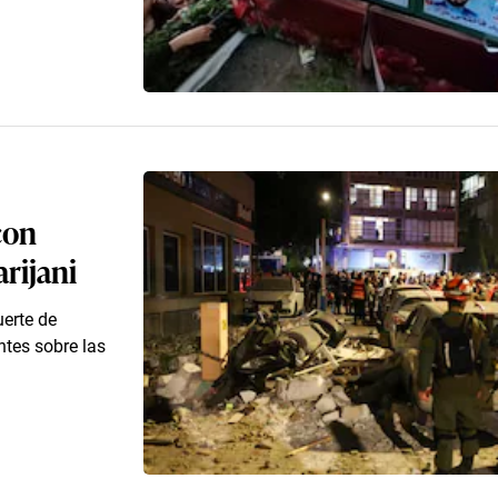
con
arijani
uerte de
ntes sobre las