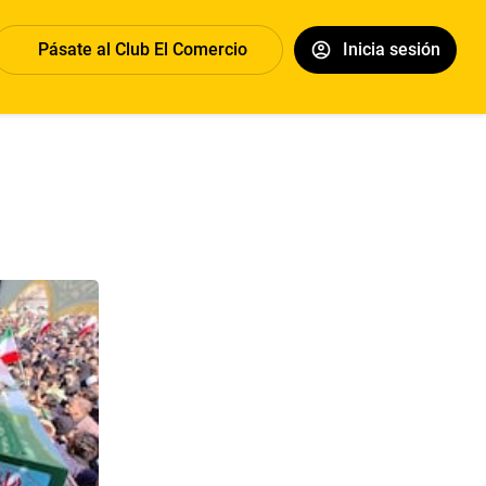
Pásate al Club El Comercio
Inicia sesión