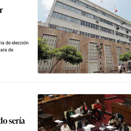
r
ma de elección
mara de
do sería