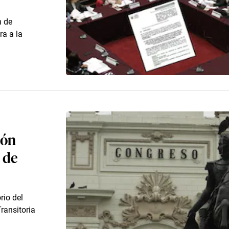
n de
ra a la
ión
 de
rio del
ransitoria