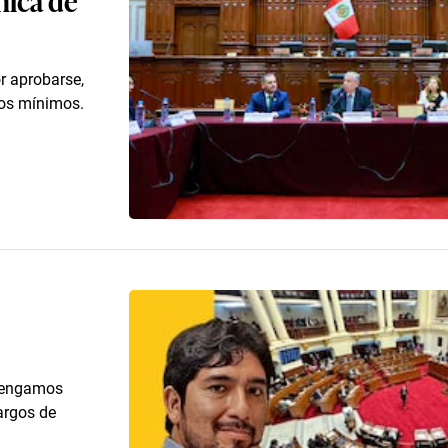
r aprobarse,
tos mínimos.
 tengamos
argos de