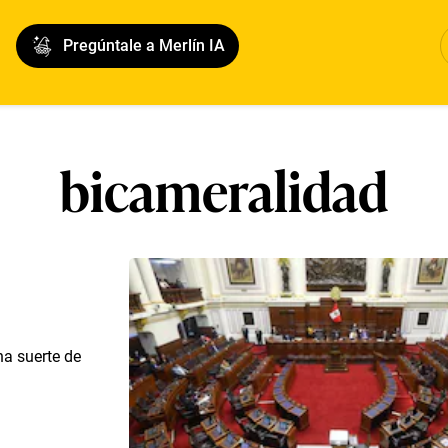
Pregúntale a Merlín IA
bicameralidad
na suerte de