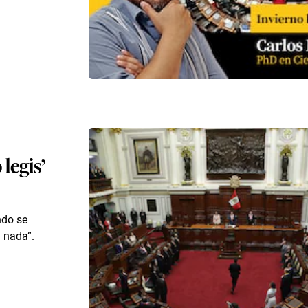
legis’
ndo se
 nada”.