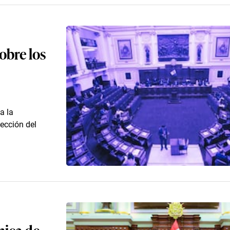
obre los
a la
lección del
nica de