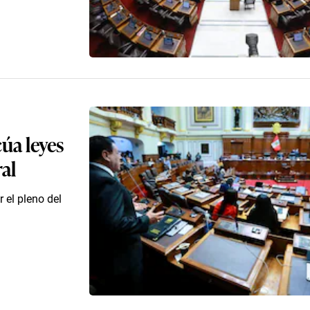
úa leyes
al
 el pleno del