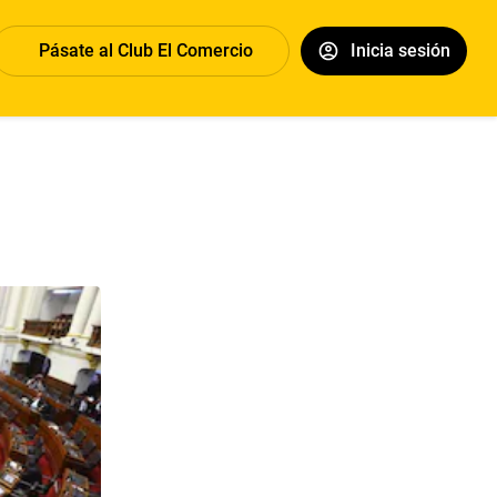
Pásate al Club El Comercio
Inicia sesión