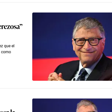
erezosa”
ez que el
s como
cer la