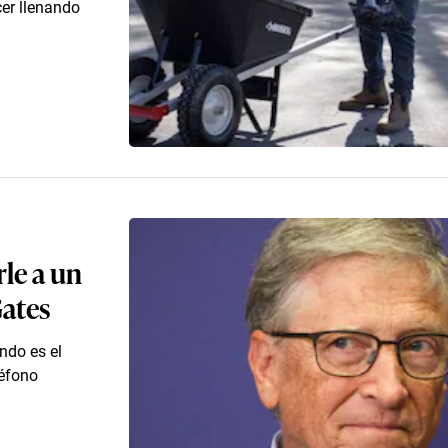
cer llenando
rle a un
Gates
ndo es el
éfono