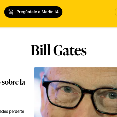
Pregúntale a Merlín IA
Bill Gates
 sobre la
uedes perderte