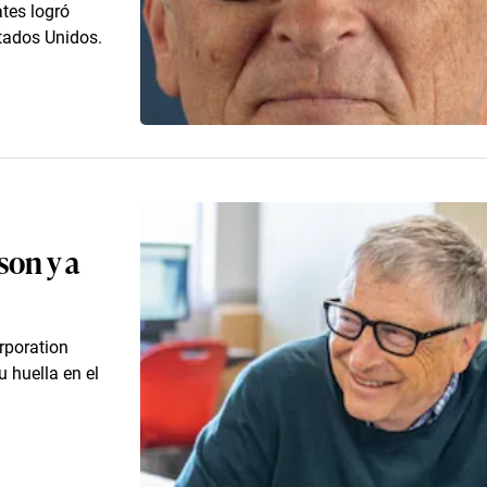
tes logró
tados Unidos.
son y a
rporation
u huella en el