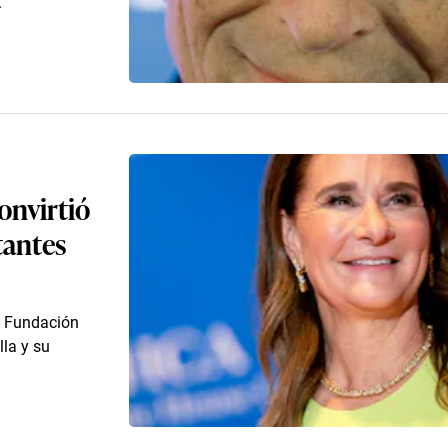
.
onvirtió
tantes
a Fundación
lla y su