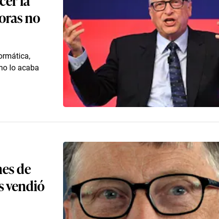
doras no
ormática,
omo lo acaba
nes de
s vendió