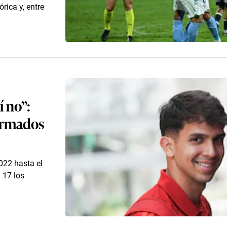
rica y, entre
í no”:
formados
022 hasta el
 17 los