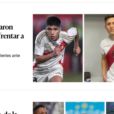
daron
frentar a
lentes ante
, de la