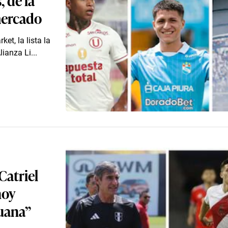
 mercado
et, la lista la
ianza Li...
Catriel
hoy
ruana”