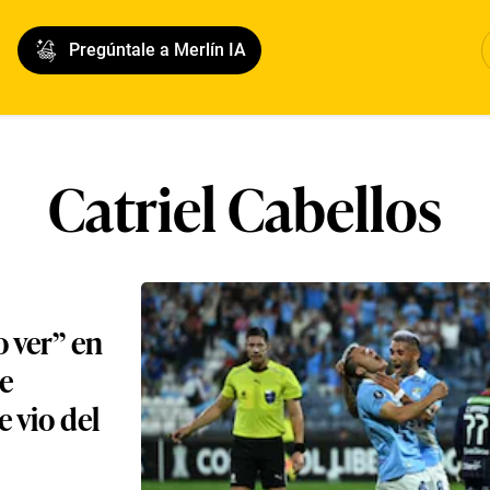
Pregúntale a Merlín IA
Catriel Cabellos
o ver” en
se
e vio del