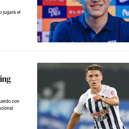
 jugará el
ting
cuerdo con
acional