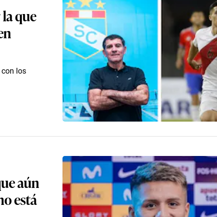
 la que
en
 con los
 que aún
no está