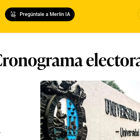
Pregúntale a Merlín IA
ronograma elector
y