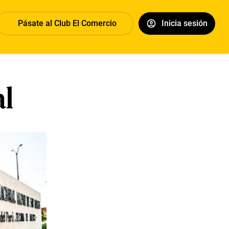
Pásate al Club El Comercio
Inicia sesión
al