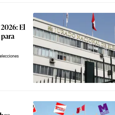
 2026: El
e para
 elecciones
ebes