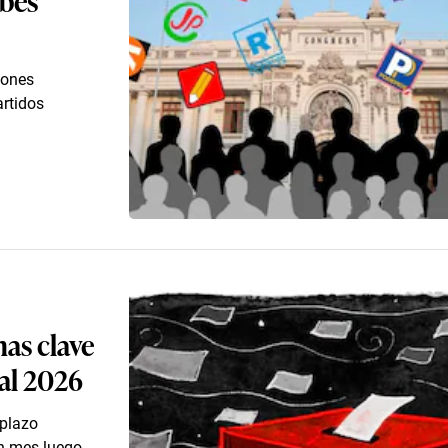
iones
artidos
has clave
al 2026
 plazo
un mes luego