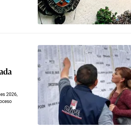
cada
les 2026,
roceso