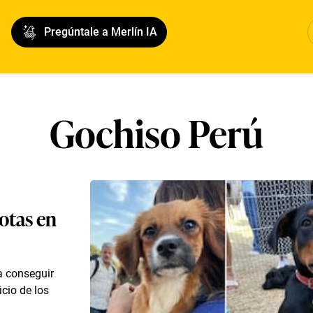
Pregúntale a Merlín IA
Gochiso Perú
otas en
a conseguir
icio de los