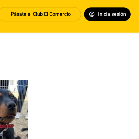
Pásate al Club El Comercio
Inicia sesión