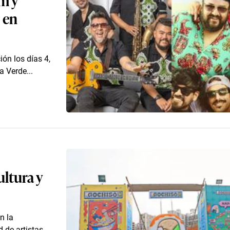
 en
ión los días 4,
a Verde...
ultura y
n la
 de artistas