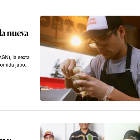
la nueva
AGN), la sexta
comida japo...
m y