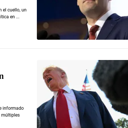
 el cuello, un
ica en ...
in
ue informado
 múltiples