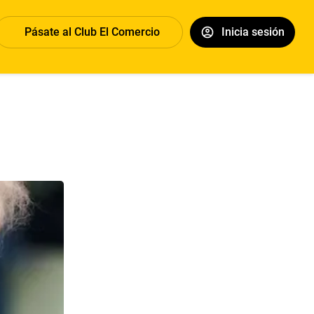
Pásate al Club El Comercio
Inicia sesión