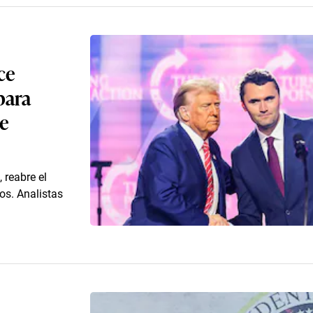
ce
para
de
 reabre el
os. Analistas