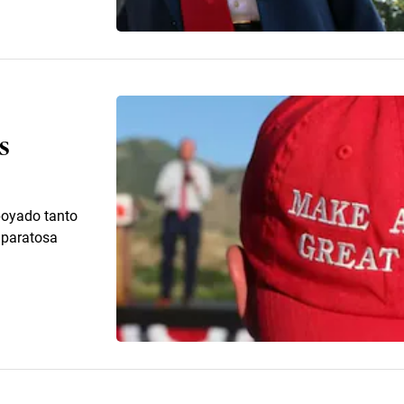
s
poyado tanto
aparatosa