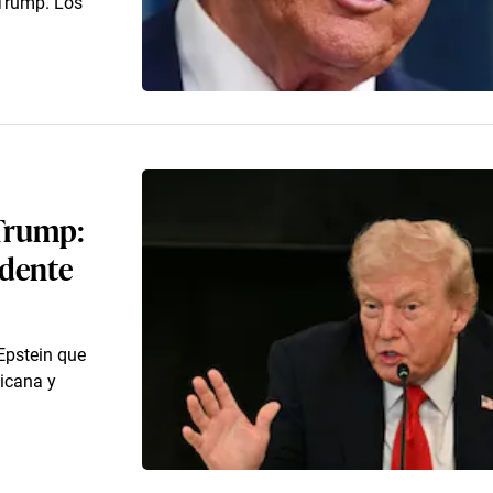
Trump. Los
 Trump:
idente
Epstein que
licana y