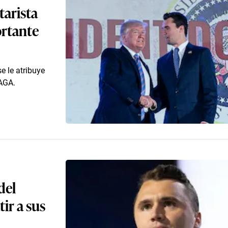
tarista
ortante
e le atribuye
MAGA.
del
ir a sus