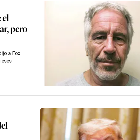
 el
ar, pero
dijo a Fox
 meses
del