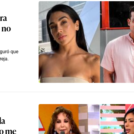
ra
 no
guró que
eja.
la
No me