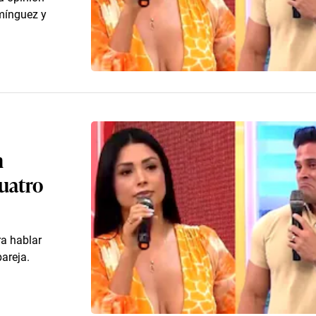
omínguez y
n
uatro
a hablar
areja.