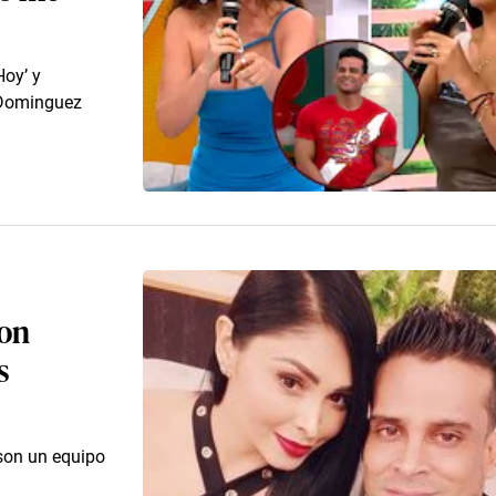
Hoy’ y
n Dominguez
con
s
 son un equipo