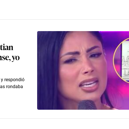
tian
se, yo
 y respondió
días rondaba