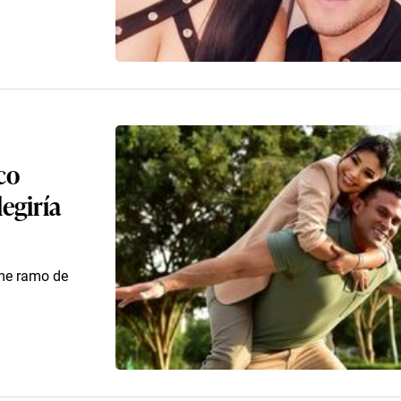
co
legiría
rme ramo de