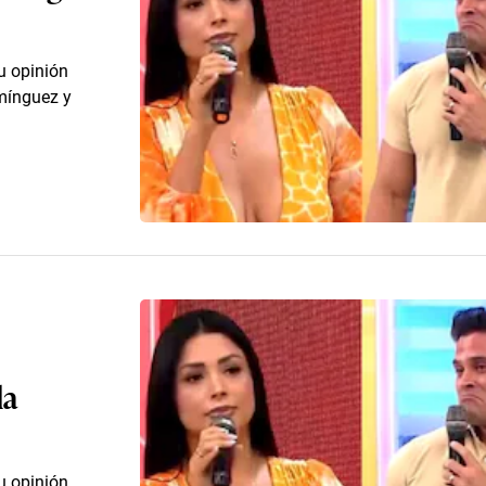
u opinión
omínguez y
la
u opinión