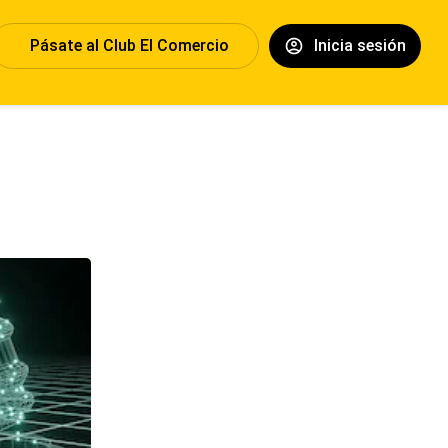
Pásate al Club El Comercio
Inicia sesión