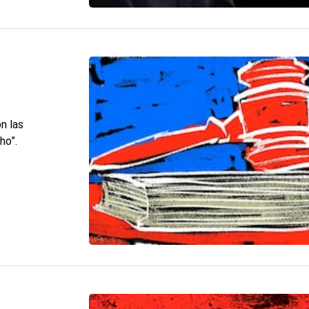
on las
ho”.