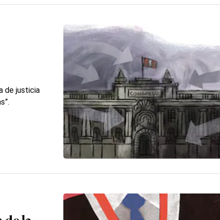
 de justicia
s”.
 de la