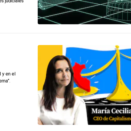
s judiciales
 y en el
tema”.