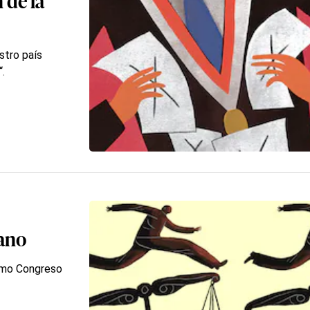
stro país
“.
uano
ximo Congreso