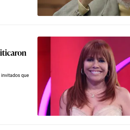
riticaron
 invitados que