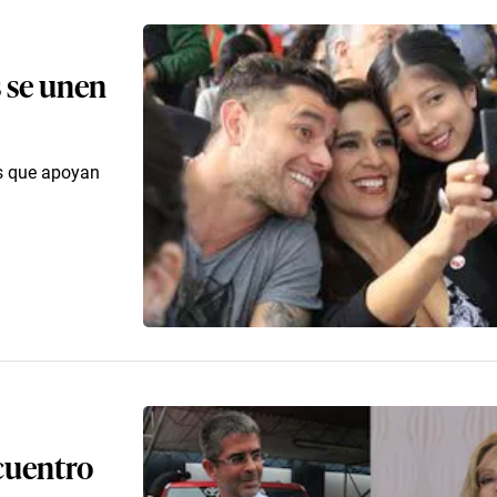
s se unen
as que apoyan
ncuentro