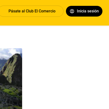
Pásate al Club El Comercio
Inicia sesión