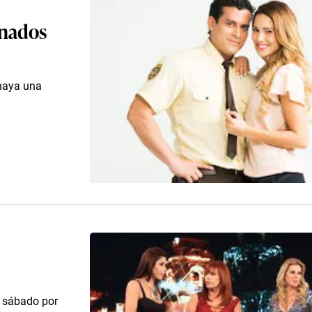
enados
haya una
l sábado por