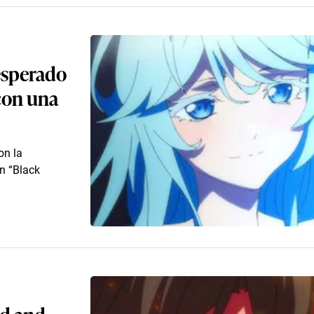
esperado
 con una
on la
n “Black
nd and