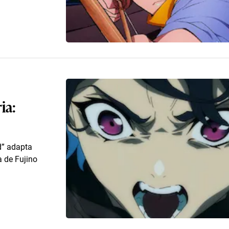
ia:
d” adapta
 de Fujino