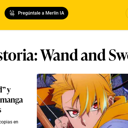
Pregúntale a Merlín IA
toria: Wand and S
” y
l manga
s
copias en