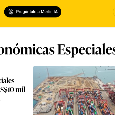
Pregúntale a Merlín IA
onómicas Especiales
iales
US$10 mil
a