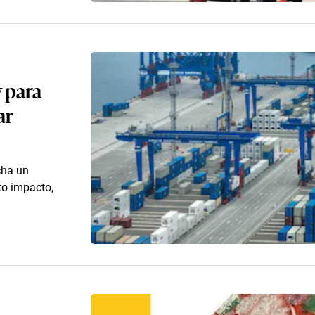
 para
ar
cha un
to impacto,