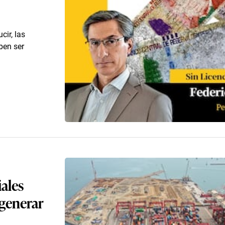
cir, las
eben ser
ales
 generar