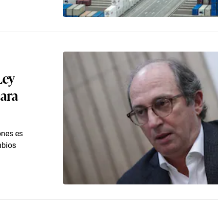
Ley
para
ones es
mbios