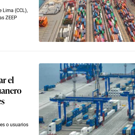
e Lima (CCL),
las ZEEP
r el
duanero
es
res o usuarios