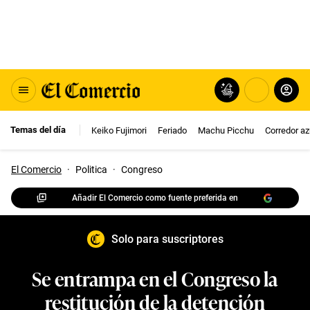
Temas del día
Keiko Fujimori
Feriado
Machu Picchu
Corredor az
El Comercio
·
Politica
·
Congreso
Añadir El Comercio como fuente preferida en
Solo para suscriptores
Se entrampa en el Congreso la
restitución de la detención