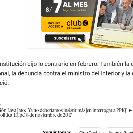
stitución dijo lo contrario en febrero. También la
nal, la denuncia contra el ministro del Interior y l
ció.
.
ión Lava Jato: "Ya no deberíamos insistir más [en interrogar a PPK]" 
Politica_ECpe)
8 de noviembre de 2017
Seguir temas
Gino Costa
Joaquín Ramí