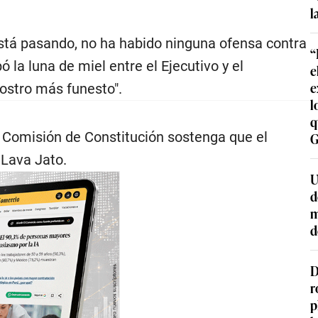
l
está pasando, no ha habido ninguna ofensa contra
“
 la luna de miel entre el Ejecutivo y el
e
e
rostro más funesto".
l
q
 Comisión de Constitución sostenga que el
G
Lava Jato.
U
d
m
d
D
r
p