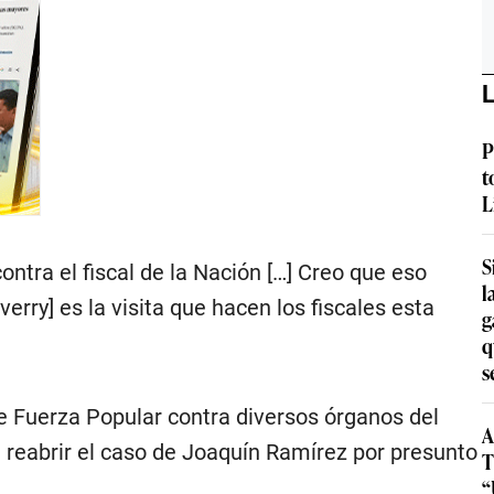
L
P
t
L
S
ontra el fiscal de la Nación […] Creo que eso
l
erry] es la visita que hacen los fiscales esta
g
q
s
de Fuerza Popular contra diversos órganos del
A
de reabrir el caso de Joaquín Ramírez por presunto
T
“