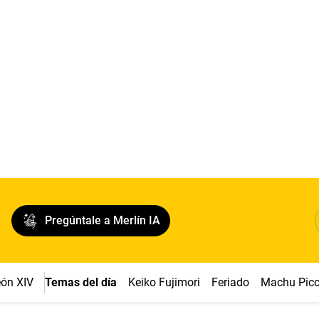
Pregúntale a Merlín IA
ón XIV
Temas del día
Keiko Fujimori
Feriado
Machu Pic