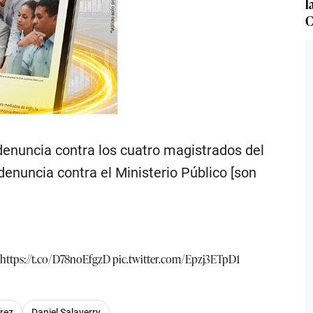
l
C
 denuncia contra los cuatro magistrados del
a denuncia contra el Ministerio Público [son
►
https://t.co/D78noEfgzD
pic.twitter.com/Epzj3ETpD1
rez
Daniel Salaverry