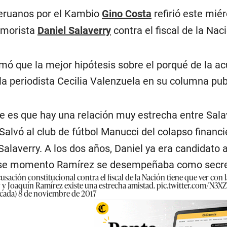
Peruanos por el Kambio
Gino Costa
refirió este mié
jimorista
Daniel Salaverry
contra el fiscal de la Nac
imó que la mejor hipótesis sobre el porqué de la a
la periodista Cecilia Valenzuela en su columna pub
ne es que hay una relación muy estrecha entre Sala
 Salvó al club de fútbol Manucci del colapso financ
Salaverry. A los dos años, Daniel ya era candidato 
se momento Ramírez se desempeñaba como secreta
cusación constitucional contra el fiscal de la Nación tiene que ver con 
y y Joaquín Ramírez existe una estrecha amistad.
pic.twitter.com/N3
cada)
8 de noviembre de 2017