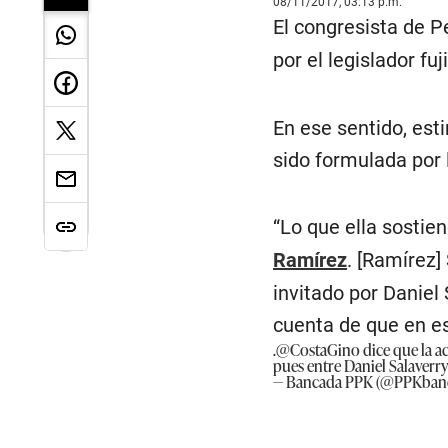
08/11/2017, 03:13 p.m.
El congresista de 
por el legislador fu
En ese sentido, est
sido formulada por 
“Lo que ella sostie
Ramírez
. [Ramírez]
invitado por Daniel 
cuenta de que en e
.
@CostaGino
dice que la a
pues entre Daniel Salaverr
— Bancada PPK (@PPKban