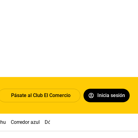
Pásate al Club El Comercio
Inicia sesión
chu
Corredor azul
Dólar
Congreso
Nasca
Acuña
Toled