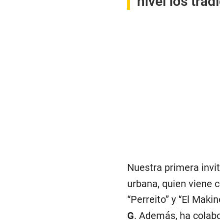
nivel los trad
Nuestra primera invi
urbana, quien viene c
“Perreito” y “El Maki
G
. Además, ha colabo