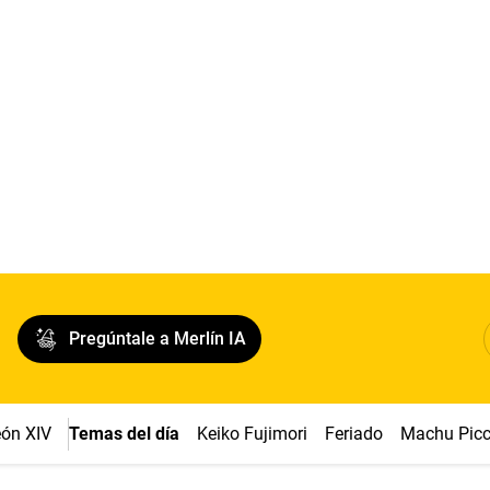
Pregúntale a Merlín IA
ón XIV
Temas del día
Keiko Fujimori
Feriado
Machu Pic