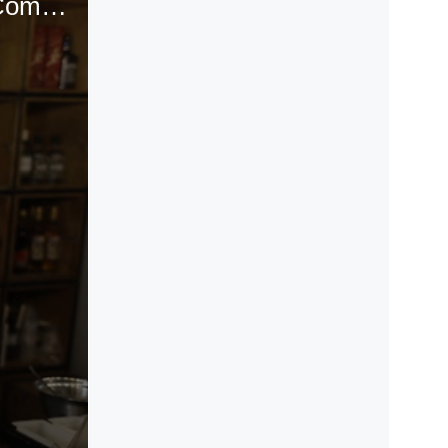
Mariah Angeliq aprende a cocinar un ceviche con Provecho. (Fuente: El Comercio)