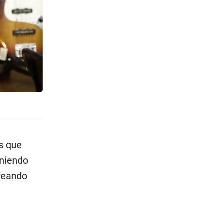
as que
eniendo
creando