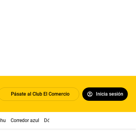
Pásate al Club El Comercio
Inicia sesión
chu
Corredor azul
Dólar
Congreso
Nasca
Acuña
Toled