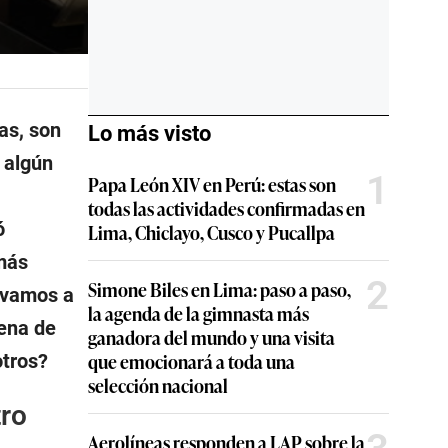
as, son
Lo más visto
 algún
1
Papa León XIV en Perú: estas son
todas las actividades confirmadas en
ó
Lima, Chiclayo, Cusco y Pucallpa
 más
2
Simone Biles en Lima: paso a paso,
s vamos a
la agenda de la gimnasta más
lena de
ganadora del mundo y una visita
que emocionará a toda una
otros?
selección nacional
tro
Aerolíneas responden a LAP sobre la