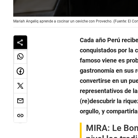
0
Mariah Angeliq aprende a cocinar un ceviche con Provecho. (Fuente: El Co
seconds
of
4
minutes,
Cada año Perú recibe 
42
seconds
Volume
conquistados por la 
90%
famoso viene es prob
gastronomía en sus r
convertirse en un pue
representativos de l
(re)descubrir la riqu
orgullo, y compartir
MIRA:
Le Bom