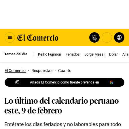
Temas del día
Keiko Fujimori
Feriados
Jorge Messi
Dólar
Ali
El Comercio
·
Respuestas
·
Cuanto
Añadir El Comercio como fuente preferida en
Lo último del calendario peruano
este, 9 de febrero
Entérate los días feriados y no laborables para todo