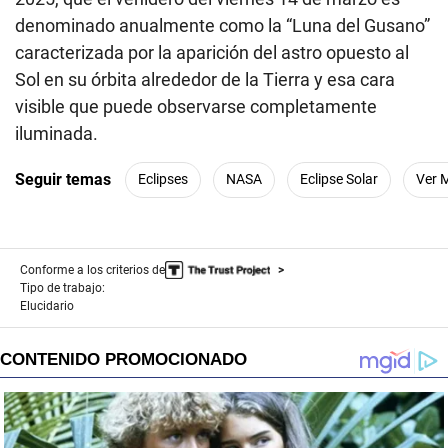
denominado anualmente como la “Luna del Gusano”
caracterizada por la aparición del astro opuesto al
Sol en su órbita alrededor de la Tierra y esa cara
visible que puede observarse completamente
iluminada.
Seguir temas
Eclipses
NASA
Eclipse Solar
Ver 
Conforme a los criterios de
Tipo de trabajo:
Elucidario