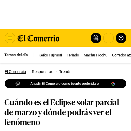
Temas del día
Keiko Fujimori
Feriado
Machu Picchu
Corredor az
El Comercio
·
Respuestas
·
Trends
Añadir El Comercio como fuente preferida en
Cuándo es el Eclipse solar parcial
de marzo y dónde podrás ver el
fenómeno