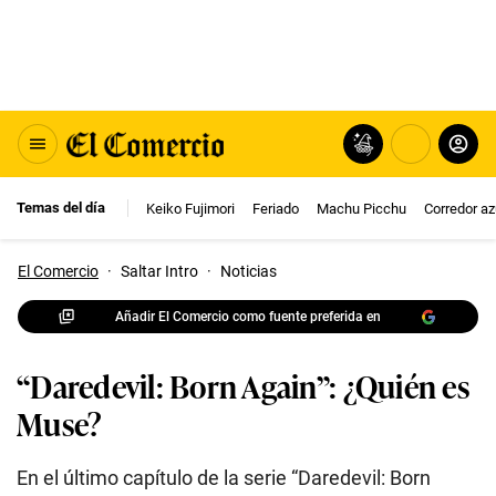
Temas del día
Keiko Fujimori
Feriado
Machu Picchu
Corredor az
El Comercio
·
Saltar Intro
·
Noticias
Añadir El Comercio como fuente preferida en
“Daredevil: Born Again”: ¿Quién es
Muse?
En el último capítulo de la serie “Daredevil: Born