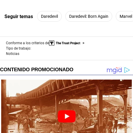
1
s
e
c
Seguir temas
Daredevil
Daredevil: Born Again
Marvel
o
n
d
s
Conforme a los criterios de
Tipo de trabajo:
Noticias