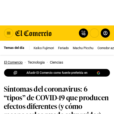
Temas del día
Keiko Fujimori
Feriado
Machu Picchu
Corredor az
El Comercio
·
Tecnologia
·
Ciencias
Añadir El Comercio como fuente preferida en
Síntomas del coronavirus: 6
“tipos” de COVID-19 que producen
efectos diferentes (y cómo