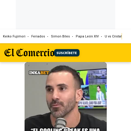
Keiko Fujimori
Feriados
Simon Biles
Papa León XIV
U vs Cristal
Dó
SUSCRÍBETE