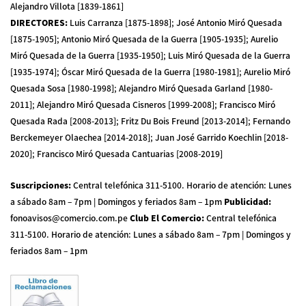
Alejandro Villota [1839-1861]
DIRECTORES
:
Luis Carranza [1875-1898]; José Antonio Miró Quesada
[1875-1905]; Antonio Miró Quesada de la Guerra [1905-1935]; Aurelio
Miró Quesada de la Guerra [1935-1950]; Luis Miró Quesada de la Guerra
[1935-1974]; Óscar Miró Quesada de la Guerra [1980-1981]; Aurelio Miró
Quesada Sosa [1980-1998]; Alejandro Miró Quesada Garland [1980-
2011]; Alejandro Miró Quesada Cisneros [1999-2008]; Francisco Miró
Quesada Rada [2008-2013]; Fritz Du Bois Freund [2013-2014]; Fernando
Berckemeyer Olaechea [2014-2018]; Juan José Garrido Koechlin [2018-
2020]; Francisco Miró Quesada Cantuarias [2008-2019]
Suscripciones
:
Central telefónica 311-5100
.
Horario de atención: Lunes
a sábado 8am – 7pm | Domingos y feriados 8am – 1pm
Publicidad
:
fonoavisos@comercio.com.pe
Club El Comercio
:
Central telefónica
311-5100
.
Horario de atención: Lunes a sábado 8am – 7pm | Domingos y
feriados 8am – 1pm