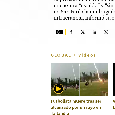
encuentra “estable” y “sin
TV+
en Sao Paulo la madrugad
intracraneal, informó su 
Tecnología y ciencias
Somos
Bienestar
Hogar y Familia
GLOBAL + Videos
Respuestas
Mag
Viù
Vamos
Ruedas y Tuercas
Futbolista muere tras ser
alcanzado por un rayo en
l
Casa y Más
Tailandia