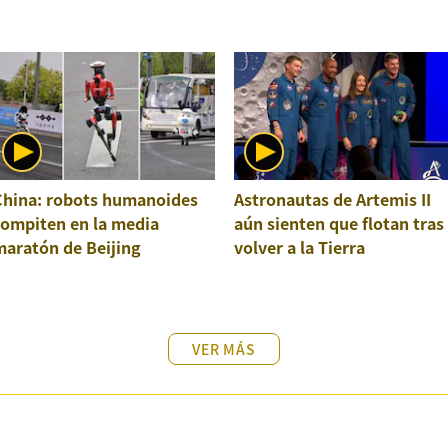
China: robots humanoides
Astronautas de Artemis II
compiten en la media
aún sienten que flotan tras
maratón de Beijing
volver a la Tierra
VER MÁS