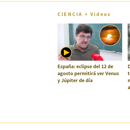
CIENCIA + Videos
España: eclipse del 12 de
agosto permitirá ver Venus
t
y Júpiter de día
a
e