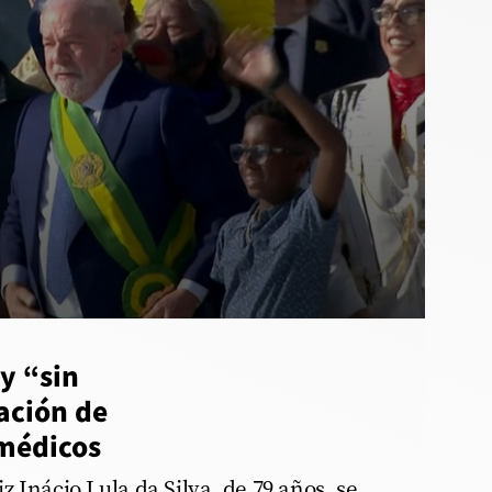
y “sin
ación de
médicos
iz Inácio Lula da Silva, de 79 años, se