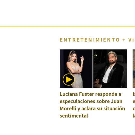
Concesionarias
Principios
Rectores
Buenas
Prácticas
ENTRETENIMIENTO + Vi
Políticas
De
Privacidad
Política
Integrada
De
Gestión
Derechos
Arco
Luciana Fuster responde a
I
especulaciones sobre Juan
e
Política
De
Morelli y aclara su situación
c
Cookies
sentimental
l