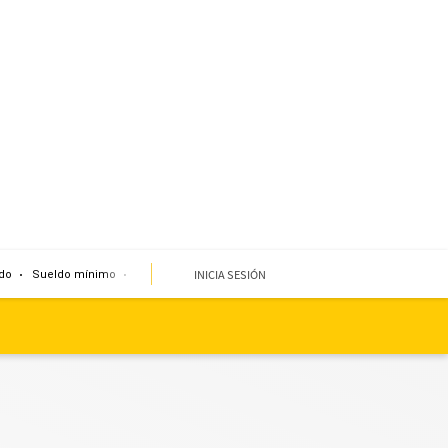
INICIA SESIÓN
do
Sueldo mínimo
Clima
Miembro de mesa
Temblor
Corte de agua