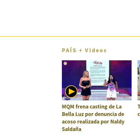
El Dominical
Desde la redacción
Videos
Archivo El Comercio
PAÍS + Videos
Notas contratadas
Blogs
Colecciones El Comercio
elcomercio.pe
MQM frena casting de La
Términos
Y
Bella Luz por denuncia de
c
Condiciones
acoso realizada por Naldy
De
Uso
Saldaña
Oficinas