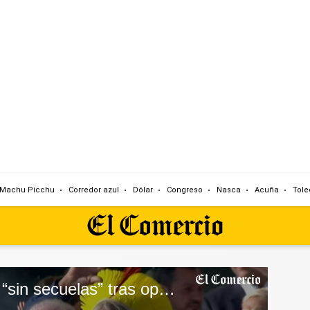
Machu Picchu
Corredor azul
Dólar
Congreso
Nasca
Acuña
Tole
Lula está “estable” y “sin secuelas” tras operación de emergencia, dicen médicos