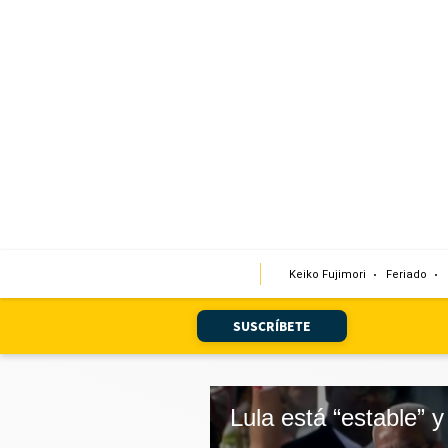
Portada
Edición Impresa
Club El Comercio
Newsletters
Editorial
Keiko Fujimori
Feriado
Día 1
Audiencias Vecinales
SUSCRÍBETE
Corresponsales escolares
Podcast
Juegos