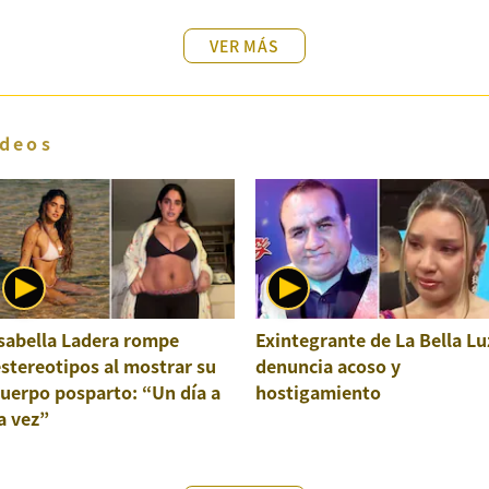
VER MÁS
deos
sabella Ladera rompe
Exintegrante de La Bella Lu
stereotipos al mostrar su
denuncia acoso y
uerpo posparto: “Un día a
hostigamiento
a vez”