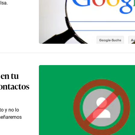
lsa.
 en tu
contactos
o y no lo
nseñaremos