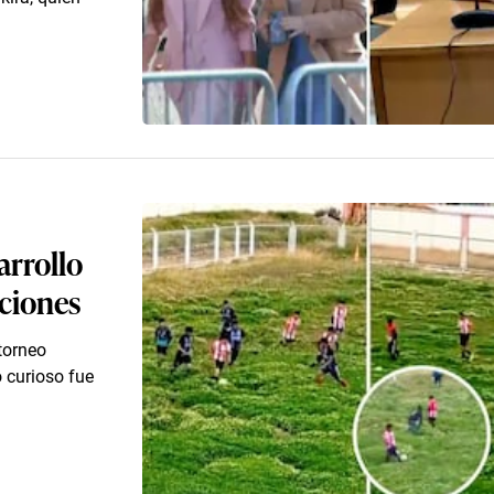
arrollo
iciones
torneo
 curioso fue