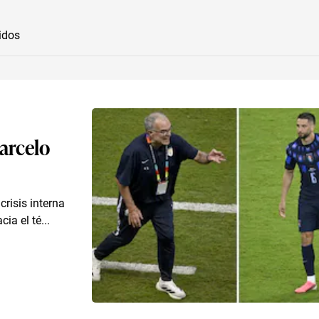
idos
arcelo
crisis interna
ia el té...