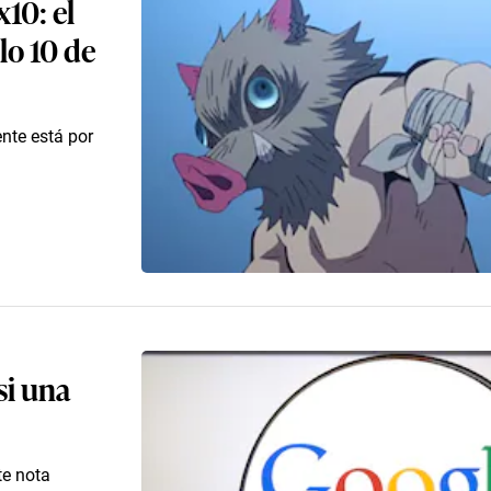
10: el
lo 10 de
nte está por
si una
te nota