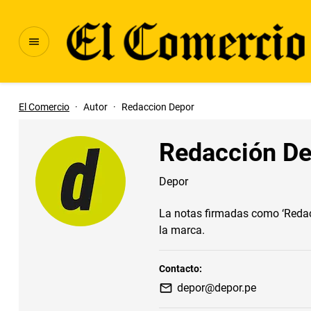
El Comercio
·
Autor
·
Redaccion Depor
Redacción De
Depor
La notas firmadas como ‘Redacc
la marca.
Contacto:
depor@depor.pe