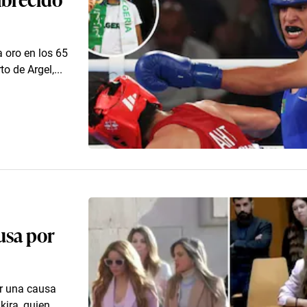
 oro en los 65
o de Argel,...
ausa por
ar una causa
kira, quien