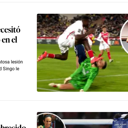
cesitó
en el
tosa lesión
d Singo le
mbrecido