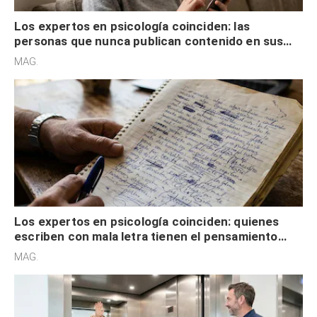
Los expertos en psicología coinciden: las
personas que nunca publican contenido en sus
redes sociales no pretenden buscar validación
MAG.
externa
Los expertos en psicología coinciden: quienes
escriben con mala letra tienen el pensamiento
acelerado y no lo hacen por desinterés
MAG.