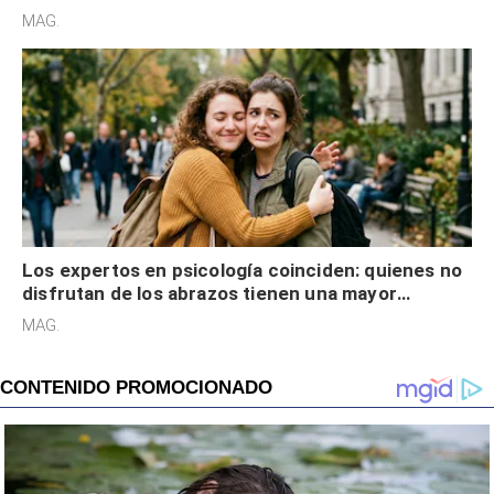
cognitiva, gratitud y no solo tienen autocontrol
MAG.
Los expertos en psicología coinciden: quienes no
disfrutan de los abrazos tienen una mayor
sensibilidad a los estímulos físicos y no es por
MAG.
desinterés