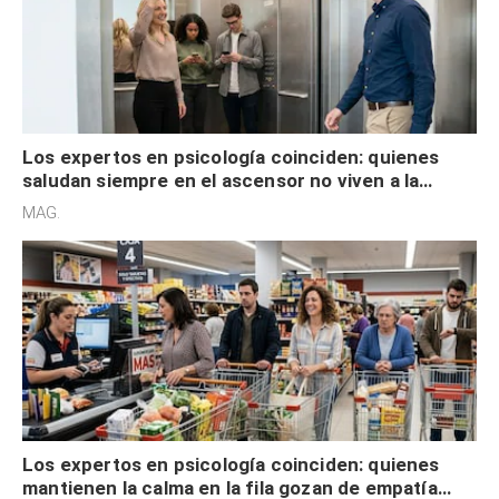
Los expertos en psicología coinciden: quienes
saludan siempre en el ascensor no viven a la
defensiva y tienen apertura social
MAG.
Los expertos en psicología coinciden: quienes
mantienen la calma en la fila gozan de empatía