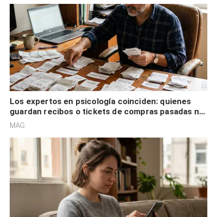
Los expertos en psicología coinciden: quienes
guardan recibos o tickets de compras pasadas no
son acumuladores, sino que tienen necesidad de
MAG.
control