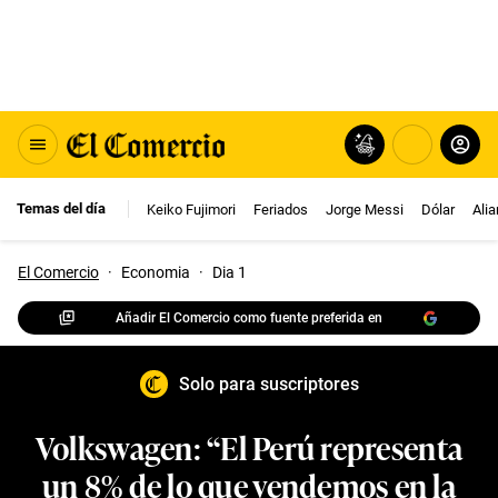
Temas del día
Keiko Fujimori
Feriados
Jorge Messi
Dólar
Ali
El Comercio
·
Economia
·
Dia 1
Añadir El Comercio como fuente preferida en
Solo para suscriptores
Volkswagen: “El Perú representa
un 8% de lo que vendemos en la