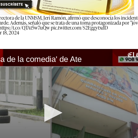
a rectora de la UNMSM, Jerí Ramón, afirmó que desconocía los inciden
tarde. Además, señaló que se trata de una toma protagonizada por "jó
https://t.co/QTAt5w7uQw
pic.twitter.com/S2EggytxdD
r 18, 2024
a de la comedia' de Ate