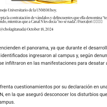
nsejo Universitario de la UNMSM hoy.
pta la contratación de vándalos y delincuentes que ella denomina “ter
ndo, mientras que a Canal N les decía "no sé nada".
#FueraJeri
✊🏽✊🏽
 (@cholagitanada)
October 18, 2024
encienden el panorama, ya que durante el desarroll
 identificados ingresaron al campus y, según denun
se infiltraron en las manifestaciones para desatar 
renta cuestionamientos por su declaración en un
N, en la que aseguró desconocer los disturbios qu
campus.