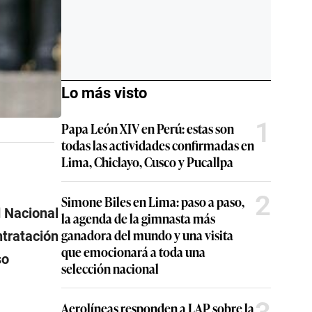
Lo más visto
1
Papa León XIV en Perú: estas son
todas las actividades confirmadas en
Lima, Chiclayo, Cusco y Pucallpa
2
Simone Biles en Lima: paso a paso,
d Nacional
la agenda de la gimnasta más
ganadora del mundo y una visita
ntratación
que emocionará a toda una
so
selección nacional
Aerolíneas responden a LAP sobre la