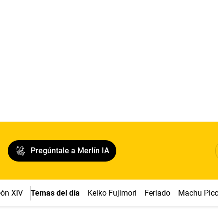
Pregúntale a Merlín IA
ón XIV
Temas del día
Keiko Fujimori
Feriado
Machu Pic