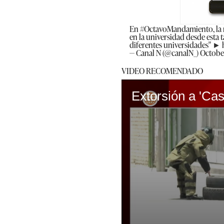
En
#OctavoMandamiento
, l
en la universidad desde esta 
diferentes universidades" ►
— Canal N (@canalN_)
Octobe
VIDEO RECOMENDADO
Extorsión a 'Cas