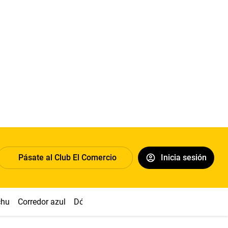
Pásate al Club El Comercio
Inicia sesión
chu
Corredor azul
Dólar
Congreso
Nasca
Acuña
Toled