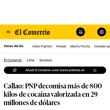
Temas del día
Keiko Fujimori
Feriado
Machu Picchu
Corredor az
El Comercio
·
Lima
·
Sucesos
Añadir El Comercio como fuente preferida en
Callao: PNP decomisa más de 800
kilos de cocaína valorizada en 29
millones de dólares