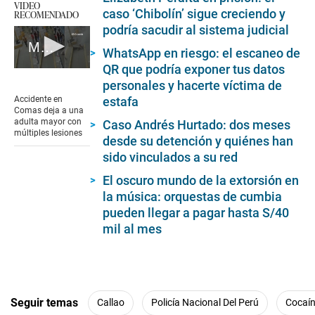
VIDEO
caso ‘Chibolín’ sigue creciendo y
RECOMENDADO
podría sacudir al sistema judicial
Mujer herida tras estallido de buzón de cableado eléctrico
WhatsApp en riesgo: el escaneo de
QR que podría exponer tus datos
0
personales y hacerte víctima de
seconds
of
estafa
Accidente en
2
Comas deja a una
minutes,
adulta mayor con
Caso Andrés Hurtado: dos meses
34
múltiples lesiones
desde su detención y quiénes han
seconds
sido vinculados a su red
El oscuro mundo de la extorsión en
la música: orquestas de cumbia
pueden llegar a pagar hasta S/40
mil al mes
Seguir temas
Callao
Policía Nacional Del Perú
Cocaí