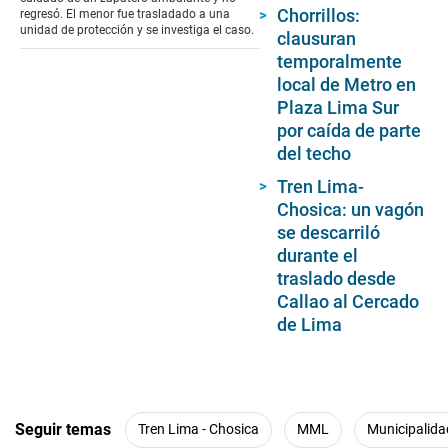
seconds
Chorrillos:
regresó. El menor fue trasladado a una
unidad de protección y se investiga el caso.
clausuran
temporalmente
local de Metro en
Plaza Lima Sur
por caída de parte
del techo
Tren Lima-
Chosica: un vagón
se descarriló
durante el
traslado desde
Callao al Cercado
de Lima
Seguir temas
Tren Lima - Chosica
MML
Municipalida