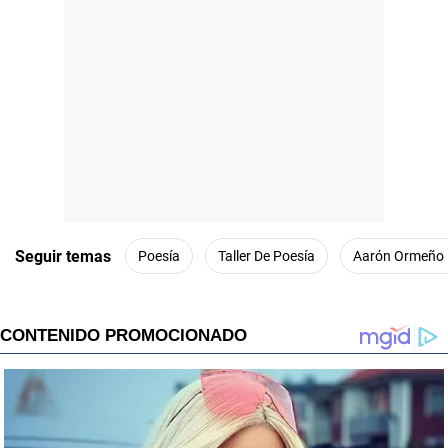
Seguir temas
Poesía
Taller De Poesía
Aarón Ormeño 