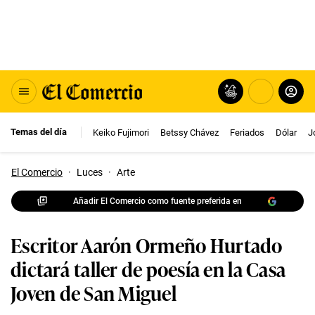
Temas del día
Keiko Fujimori
Betssy Chávez
Feriados
Dólar
J
El Comercio
·
Luces
·
Arte
Añadir El Comercio como fuente preferida en
Escritor Aarón Ormeño Hurtado
dictará taller de poesía en la Casa
Joven de San Miguel