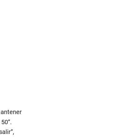
 mantener
 50”.
lir”,