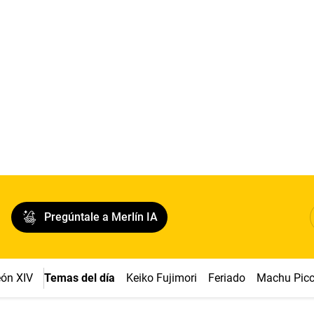
Pregúntale a Merlín IA
ón XIV
Temas del día
Keiko Fujimori
Feriado
Machu Pic