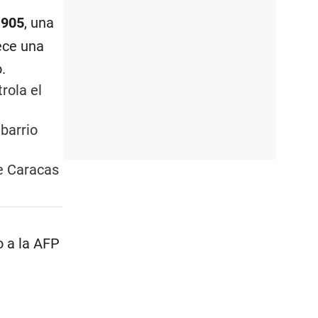
 905
, una
ece una
.
rola el
barrio
de Caracas
o a la AFP