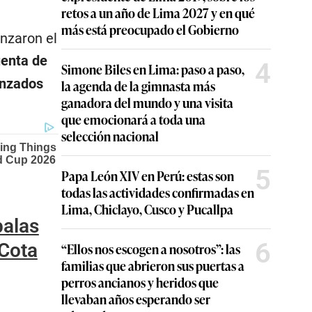
retos a un año de Lima 2027 y en qué
más está preocupado el Gobierno
enzaron el
uenta de
4
Simone Biles en Lima: paso a paso,
anzados
la agenda de la gimnasta más
ganadora del mundo y una visita
que emocionará a toda una
selección nacional
5
Papa León XIV en Perú: estas son
todas las actividades confirmadas en
Lima, Chiclayo, Cusco y Pucallpa
balas
6
 Cota
“Ellos nos escogen a nosotros”: las
familias que abrieron sus puertas a
perros ancianos y heridos que
llevaban años esperando ser