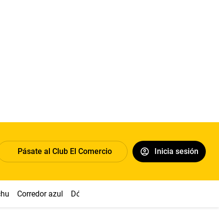
Pásate al Club El Comercio
Inicia sesión
chu
Corredor azul
Dólar
Congreso
Nasca
Acuña
Toled