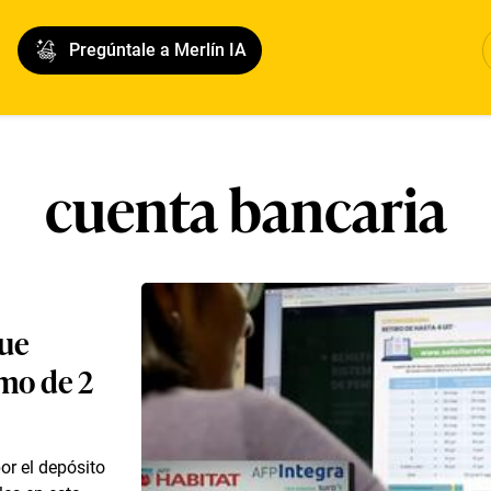
Pregúntale a Merlín IA
cuenta bancaria
que
imo de 2
or el depósito