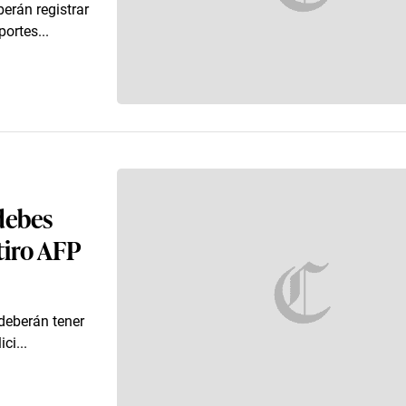
berán registrar
ortes...
debes
tiro AFP
s deberán tener
ci...