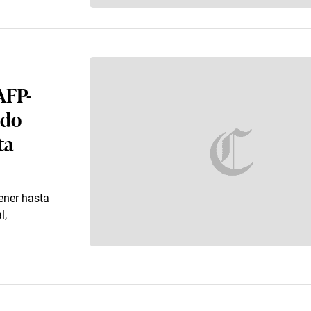
 AFP-
ndo
ta
ener hasta
l,