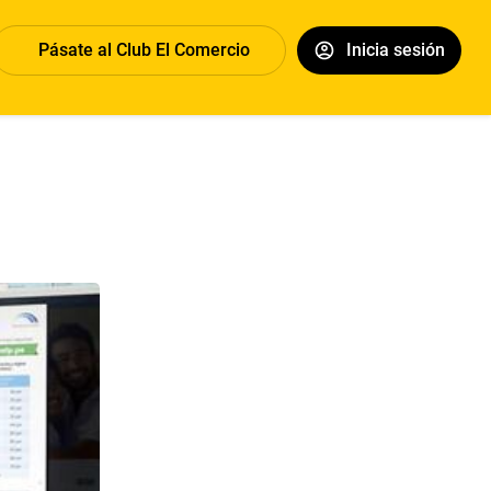
Pásate al Club El Comercio
Inicia sesión