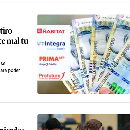
tiro
te mal tu
 se
para poder
 pierdes