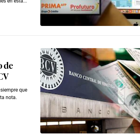
es en esta...
o de
BCV
, siempre que
ta nota.