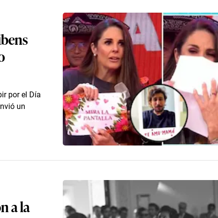
ibens
o
r por el Día
envió un
n a la