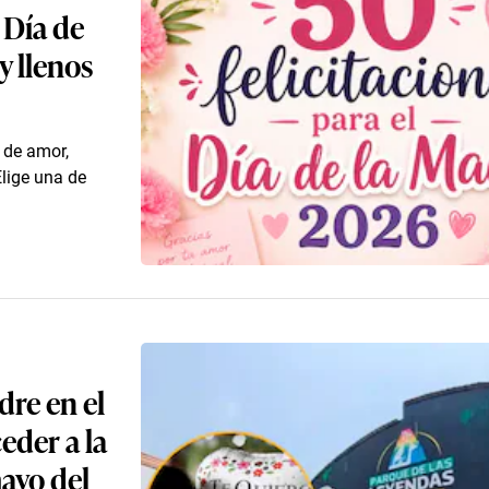
 Día de
y llenos
 de amor,
Elige una de
dre en el
eder a la
ayo del