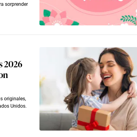
ra sorprender
es 2026
con
 originales,
ados Unidos.