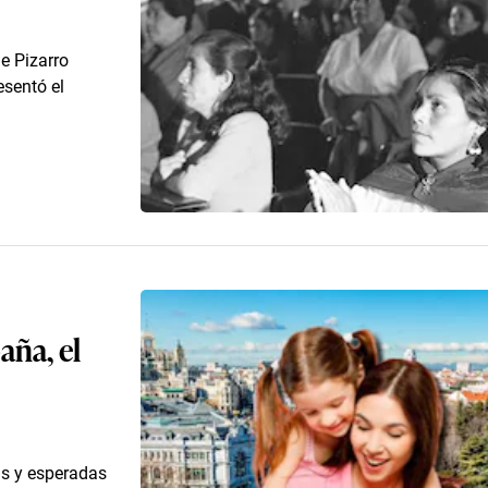
e Pizarro
esentó el
aña, el
as y esperadas