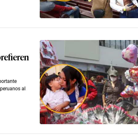
prefieren
portante
 peruanos al