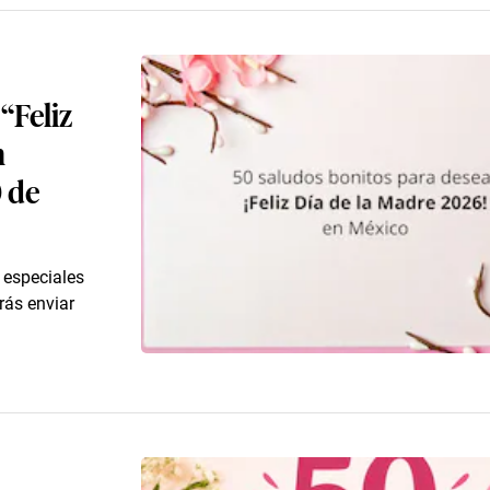
 “Feliz
n
 de
 especiales
rás enviar