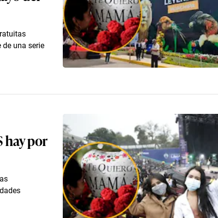
ratuitas
e de una serie
S hay por
sas
idades