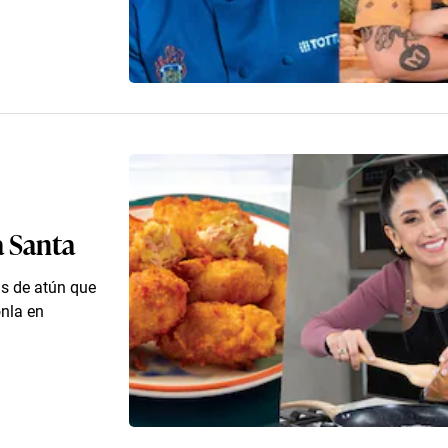
a Santa
as de atún que
onla en