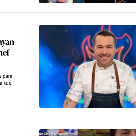
ayan
hef
s para
de sus