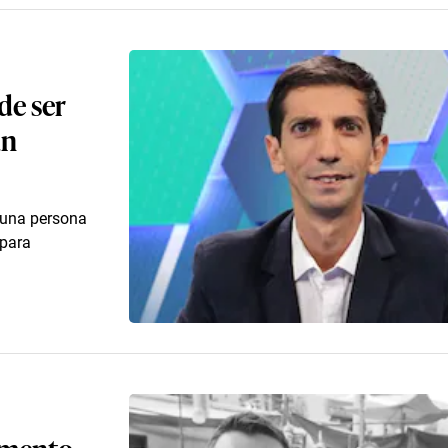
de ser
un
 una persona
 para
omento