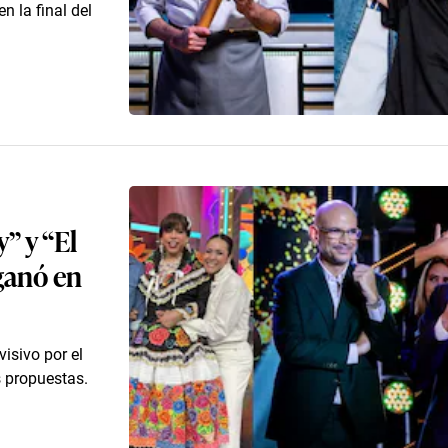
n la final del
” y “El
ganó en
isivo por el
s propuestas.