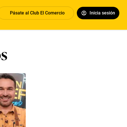
Pásate al Club El Comercio
Inicia sesión
os