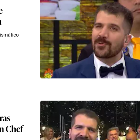
e
a
rismático
tras
an Chef