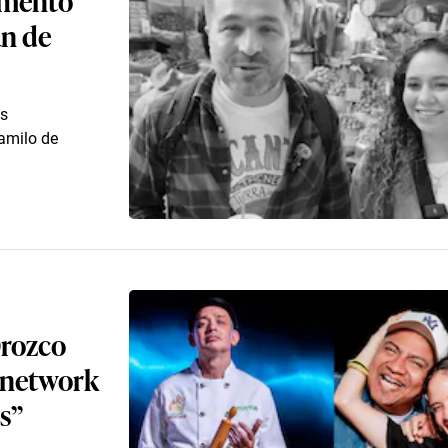
an de
os
amilo de
Orozco
onetwork
s”