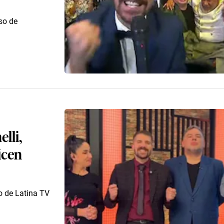
so de
lli,
icen
io de Latina TV