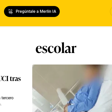
Pregúntale a Merlín IA
escolar
UCI tras
 tercero
.