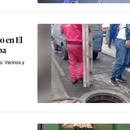
io en El
pa
o. Vecinos y