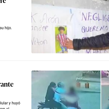
u hijo.
rante
lular y huyó
ron al