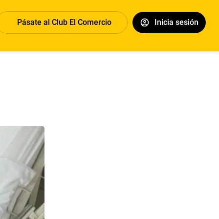
Pásate al Club El Comercio
Inicia sesión