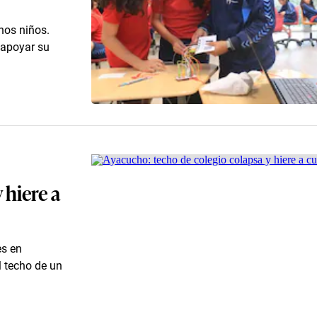
nos niños.
a apoyar su
 hiere a
es en
l techo de un