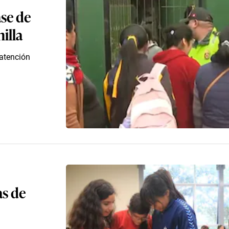
ase de
illa
 atención
as de