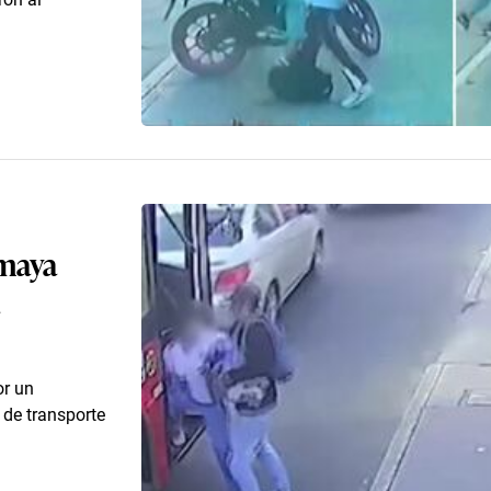
smaya
or un
de transporte