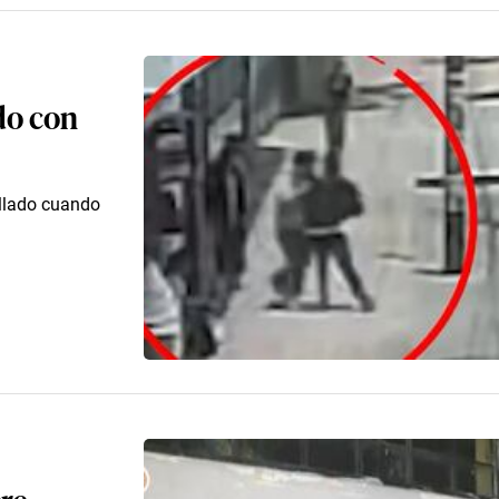
do con
llado cuando
re