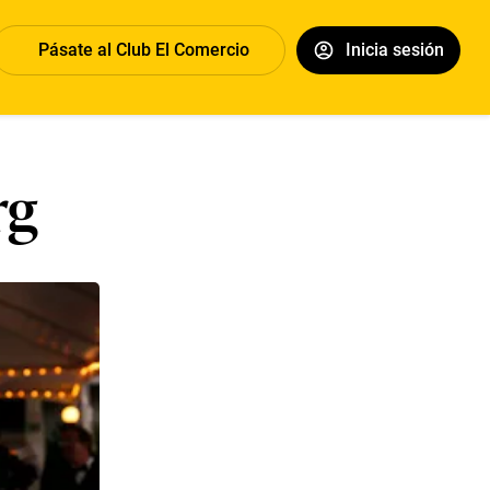
Pásate al Club El Comercio
Inicia sesión
rg