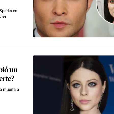
 Sparks en
ivos
bió un
erte?
da muerta a