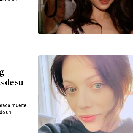
rg
s de su
erada muerte
 de un