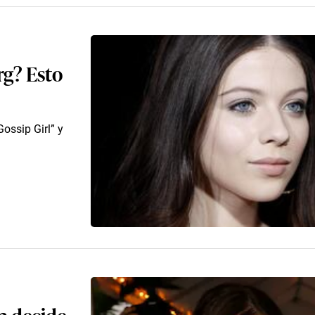
rg? Esto
ossip Girl” y
a decide