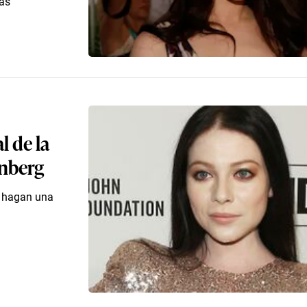
bas
l de la
enberg
le hagan una