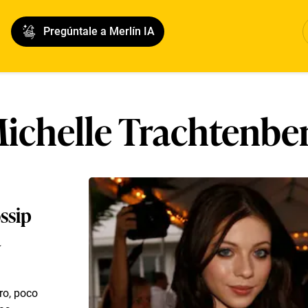
Pregúntale a Merlín IA
ichelle Trachtenbe
ssip
a
ro, poco