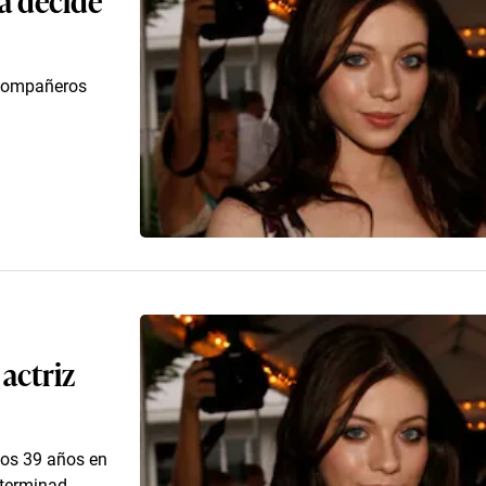
xcompañeros
 actriz
 los 39 años en
terminad...