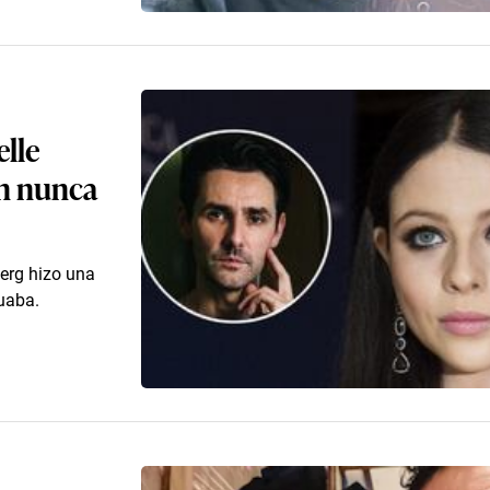
lle
ón nunca
erg hizo una
uaba.