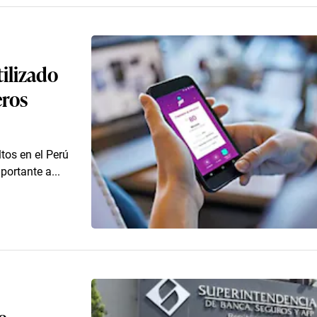
tilizado
eros
tos en el Perú
portante a...
e