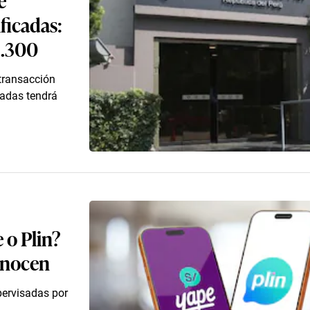
ficadas:
3.300
 transacción
cadas tendrá
 o Plin?
onocen
pervisadas por