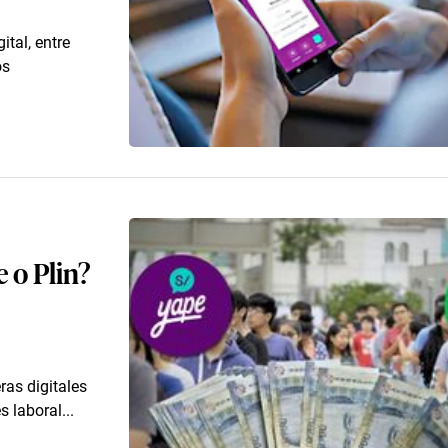
ital, entre
os
 o Plin?
ras digitales
 laboral...