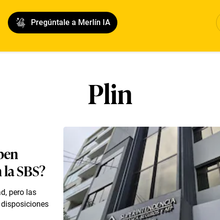
Pregúntale a Merlín IA
Plin
eben
n la SBS?
d, pero las
 disposiciones