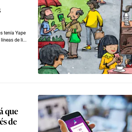
s
s tenía Yape
íneas de li...
á que
vés de