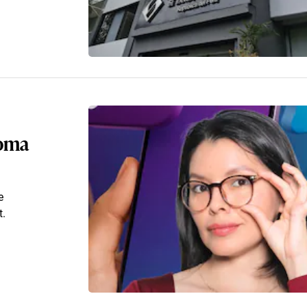
Toma
e
t.