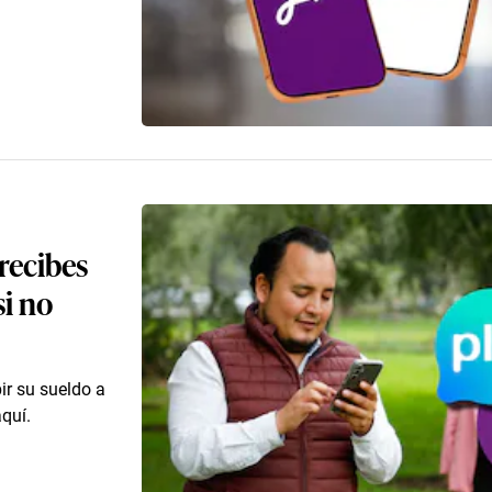
 recibes
si no
ir su sueldo a
aquí.