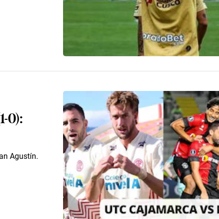
-0):
an Agustín.