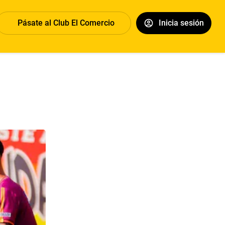
Pásate al Club El Comercio
Inicia sesión