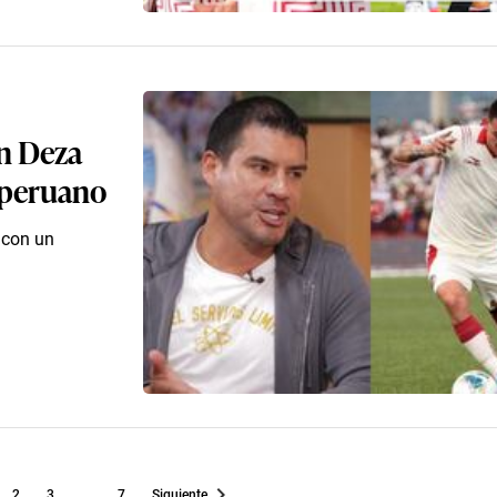
an Deza
 peruano
 con un
2
3
...
7
Siguiente