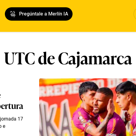
Pregúntale a Merlín IA
UTC de Cajamarca
e
pertura
 jornada 17
o e