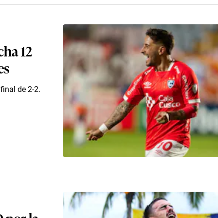
cha 12
es
inal de 2-2.
 por la