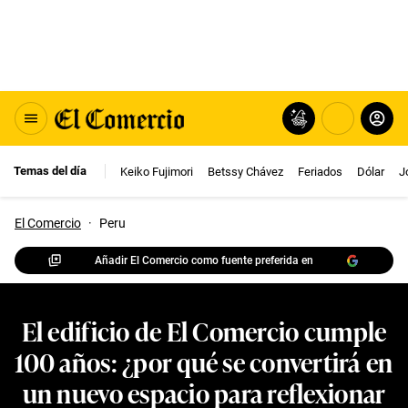
Temas del día
Keiko Fujimori
Betssy Chávez
Feriados
Dólar
J
El Comercio
·
Peru
Añadir El Comercio como fuente preferida en
El edificio de El Comercio cumple
100 años: ¿por qué se convertirá en
un nuevo espacio para reflexionar