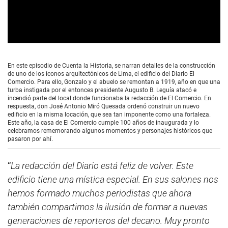
0
s
e
En este episodio de Cuenta la Historia, se narran detalles de la construcción
c
de uno de los íconos arquitectónicos de Lima, el edificio del Diario El
o
Comercio. Para ello, Gonzalo y el abuelo se remontan a 1919, año en que una
n
turba instigada por el entonces presidente Augusto B. Leguía atacó e
d
incendió parte del local donde funcionaba la redacción de El Comercio. En
s
respuesta, don José Antonio Miró Quesada ordenó construir un nuevo
o
edificio en la misma locación, que sea tan imponente como una fortaleza.
f
Este año, la casa de El Comercio cumple 100 años de inaugurada y lo
0
celebramos rememorando algunos momentos y personajes históricos que
s
pasaron por ahí.
e
c
o
“
La redacción del Diario está feliz de volver. Este
n
d
edificio tiene una mística especial. En sus salones nos
s
hemos formado muchos periodistas que ahora
también compartimos la ilusión de formar a nuevas
generaciones de reporteros del decano. Muy pronto