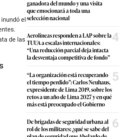
ganadora del mundo y una visita
que emocionará a toda una
selección nacional
 inundó el
entes.
4
Aerolíneas responden a LAP sobre la
ata de las
TUUA a escalas internacionales:
“Una reducción parcial deja intacta
la desventaja competitiva de fondo”
s
5
“La organización está recuperando
el tiempo perdido”: Carlos Neuhaus,
expresidente de Lima 2019, sobre los
retos a un año de Lima 2027 y en qué
más está preocupado el Gobierno
6
De brigadas de seguridad urbana al
rol de los militares: ¿qué se sabe del
plan de seguridad que Abelardo de