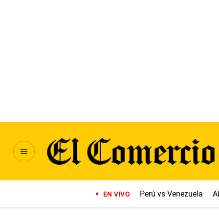
Perú vs Venezuela
A
EN VIVO