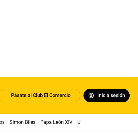
Pásate al Club El Comercio
Inicia sesión
os
Simon Biles
Papa León XIV
U vs Cristal
Dólar
Congr