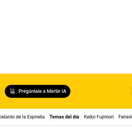
Pregúntale a Merlín IA
belardo de la Espriella
Temas del día
Keiko Fujimori
Feriad