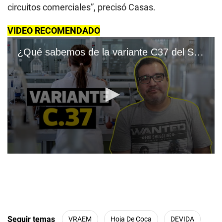
circuitos comerciales”, precisó Casas.
VIDEO RECOMENDADO
¿Qué sabemos de la variante C37 del SARS-CoV-2?
0
s
e
c
o
n
d
s
Seguir temas
VRAEM
Hoja De Coca
DEVIDA
o