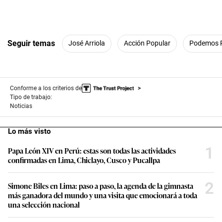
Seguir temas
José Arriola
Acción Popular
Podemos 
Conforme a los criterios de
Tipo de trabajo:
Noticias
Lo más visto
1
Papa León XIV en Perú: estas son todas las actividades
confirmadas en Lima, Chiclayo, Cusco y Pucallpa
2
Simone Biles en Lima: paso a paso, la agenda de la gimnasta
más ganadora del mundo y una visita que emocionará a toda
una selección nacional