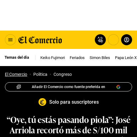
Temas del día
Keiko Fujimori
Feriados
Simon Biles
Papa León X
El Comercio
·
Politica
·
Congreso
Añadir El Comercio como fuente preferida en
Solo para suscriptores
“Oye, tú estás pasando piola”: José
Arriola recortó más de S/100 mil