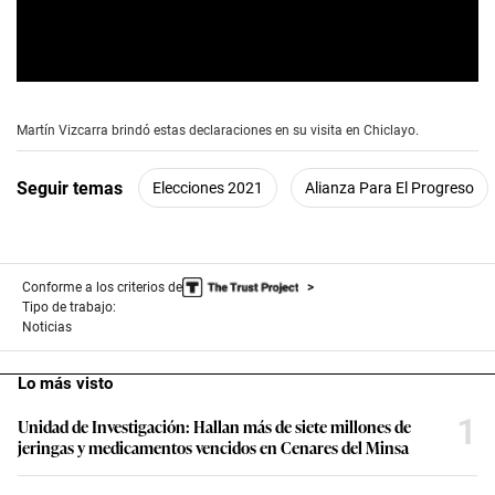
0
s
e
Martín Vizcarra brindó estas declaraciones en su visita en Chiclayo.
c
o
n
Seguir temas
Elecciones 2021
Alianza Para El Progreso
d
s
o
f
4
m
Conforme a los criterios de
i
Tipo de trabajo:
n
Noticias
u
t
e
Lo más visto
s
,
1
Unidad de Investigación: Hallan más de siete millones de
2
1
jeringas y medicamentos vencidos en Cenares del Minsa
s
e