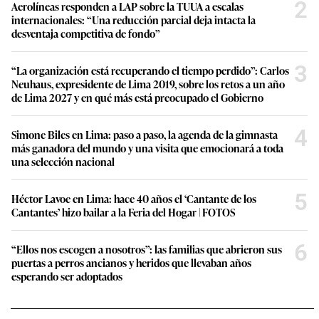
c
2
Aerolíneas responden a LAP sobre la TUUA a escalas
o
internacionales: “Una reducción parcial deja intacta la
n
desventaja competitiva de fondo”
d
s
3
“La organización está recuperando el tiempo perdido”: Carlos
Neuhaus, expresidente de Lima 2019, sobre los retos a un año
de Lima 2027 y en qué más está preocupado el Gobierno
4
Simone Biles en Lima: paso a paso, la agenda de la gimnasta
más ganadora del mundo y una visita que emocionará a toda
una selección nacional
5
Héctor Lavoe en Lima: hace 40 años el ‘Cantante de los
Cantantes’ hizo bailar a la Feria del Hogar | FOTOS
6
“Ellos nos escogen a nosotros”: las familias que abrieron sus
puertas a perros ancianos y heridos que llevaban años
esperando ser adoptados