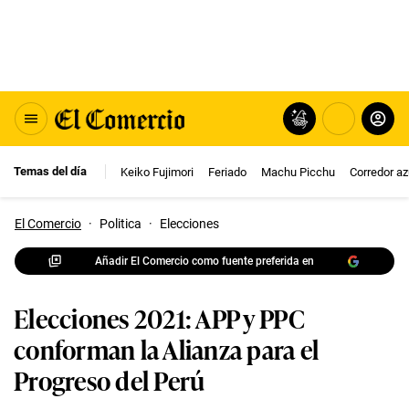
Temas del día
Keiko Fujimori
Feriado
Machu Picchu
Corredor az
El Comercio
·
Politica
·
Elecciones
Añadir El Comercio como fuente preferida en
Elecciones 2021: APP y PPC
conforman la Alianza para el
Progreso del Perú