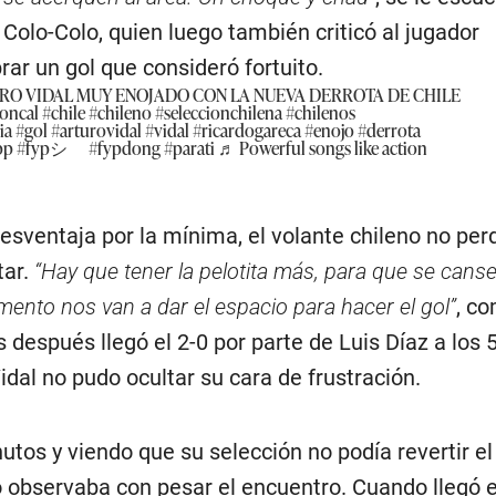
Colo-Colo, quien luego también criticó al jugador
ar un gol que consideró fortuito.
RO VIDAL MUY ENOJADO CON LA NUEVA DERROTA DE CHILE
Roncal
#chile
#chileno
#seleccionchilena
#chilenos
ia
#gol
#arturovidal
#vidal
#ricardogareca
#enojo
#derrota
pp
#fypシ゚
#fypdong
#parati
♬ Powerful songs like action
esventaja por la mínima, el volante chileno no perd
tar.
“Hay que tener la pelotita más, para que se cans
nto nos van a dar el espacio para hacer el gol”
, c
después llegó el 2-0 por parte de Luis Díaz a los 
idal no pudo ocultar su cara de frustración.
utos y viendo que su selección no podía revertir el
o observaba con pesar el encuentro. Cuando llegó el