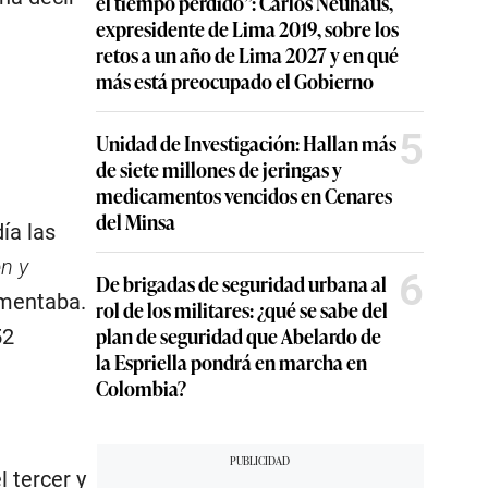
el tiempo perdido”: Carlos Neuhaus,
expresidente de Lima 2019, sobre los
retos a un año de Lima 2027 y en qué
más está preocupado el Gobierno
5
Unidad de Investigación: Hallan más
de siete millones de jeringas y
medicamentos vencidos en Cenares
del Minsa
ía las
en y
6
De brigadas de seguridad urbana al
omentaba.
rol de los militares: ¿qué se sabe del
plan de seguridad que Abelardo de
52
la Espriella pondrá en marcha en
Colombia?
 tercer y