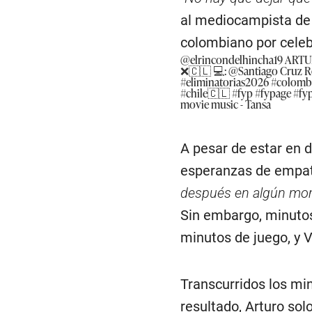
al mediocampista de 
colombiano por celebr
@elrincondelhincha19
ARTU
❌🇨🇱 💻: @Santiago Cruz 
#eliminatorias2026
#colomb
#chile🇨🇱
#fyp
#fypage
#fy
movie music - Tansa
A pesar de estar en d
esperanzas de empa
después en algún mome
Sin embargo, minutos 
minutos de juego, y V
Transcurridos los min
resultado, Arturo sol