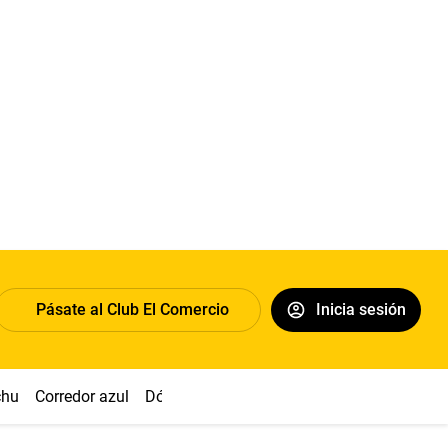
Pásate al Club El Comercio
Inicia sesión
chu
Corredor azul
Dólar
Congreso
Nasca
Acuña
Toled