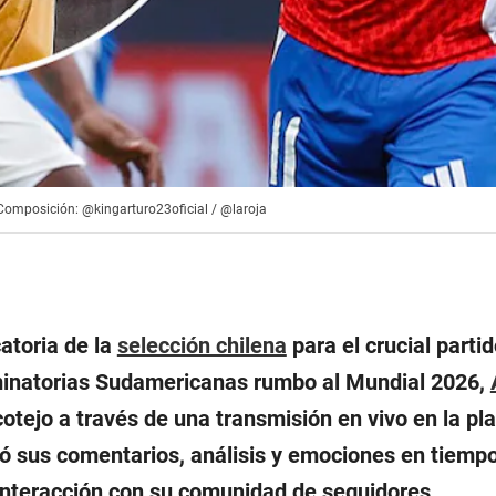
| Composición: @kingarturo23oficial / @laroja
atoria de la
selección chilena
para el crucial parti
minatorias Sudamericanas rumbo al Mundial 2026,
 cotejo a través de una transmisión en vivo en la p
ó sus comentarios, análisis y emociones en tiempo
nteracción con su comunidad de seguidores.