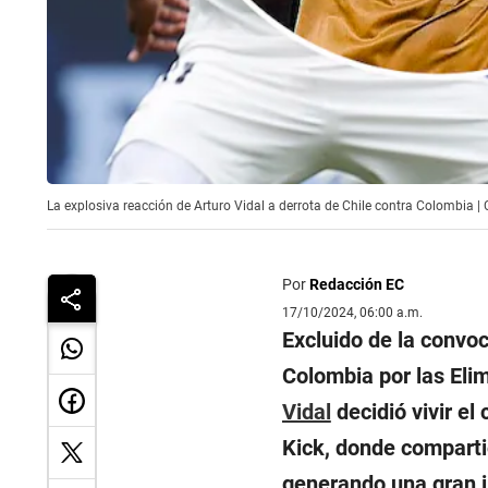
La explosiva reacción de Arturo Vidal a derrota de Chile contra Colombia 
Por
Redacción EC
17/10/2024, 06:00 a.m.
Excluido de la convoc
Colombia por las Eli
Vidal
decidió vivir el
Kick, donde comparti
generando una gran i