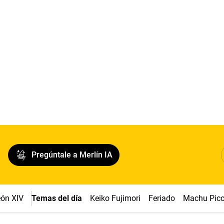
Pregúntale a Merlín IA
ón XIV
Temas del día
Keiko Fujimori
Feriado
Machu Pic