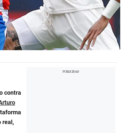
do contra
Arturo
lataforma
 real,