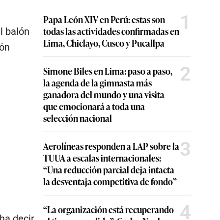
1
Papa León XIV en Perú: estas son
todas las actividades confirmadas en
l balón
Lima, Chiclayo, Cusco y Pucallpa
ión
2
Simone Biles en Lima: paso a paso,
la agenda de la gimnasta más
ganadora del mundo y una visita
que emocionará a toda una
selección nacional
3
Aerolíneas responden a LAP sobre la
TUUA a escalas internacionales:
“Una reducción parcial deja intacta
la desventaja competitiva de fondo”
4
“La organización está recuperando
cha decir