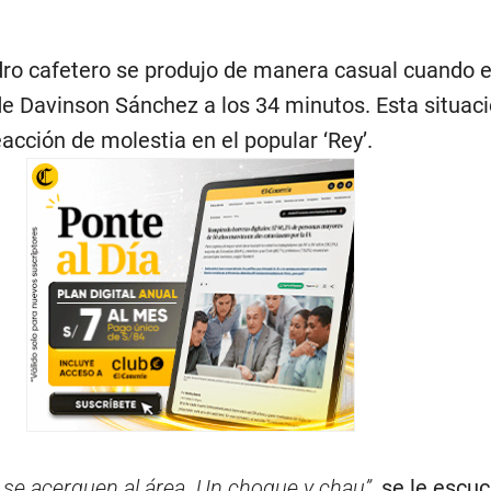
adro cafetero se produjo de manera casual cuando e
de Davinson Sánchez a los 34 minutos. Esta situac
acción de molestia en el popular ‘Rey’.
 se acerquen al área. Un choque y chau”
, se le escu