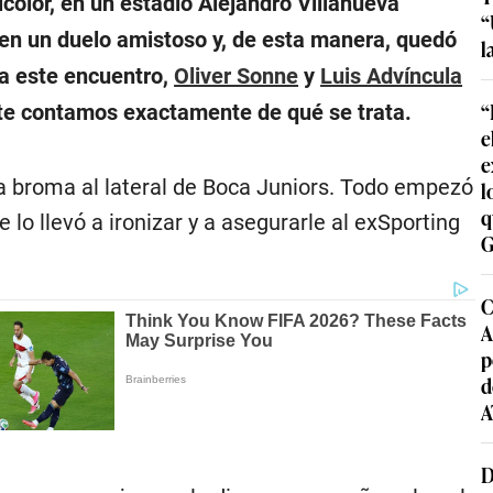
color, en un estadio Alejandro Villanueva
“
en un duelo amistoso y, de esta manera, quedó
l
a a este encuentro,
Oliver Sonne
y
Luis Advíncula
“
 te contamos exactamente de qué se trata.
e
e
na broma al lateral de Boca Juniors. Todo empezó
l
q
 lo llevó a ironizar y a asegurarle al exSporting
G
C
A
p
d
A
D