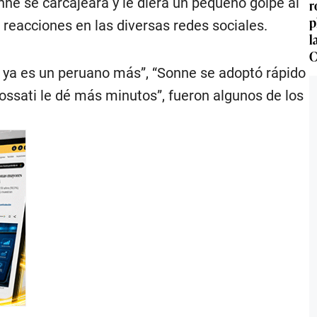
onne se carcajeara y le diera un pequeño golpe al
r
p
eacciones en las diversas redes sociales.
l
C
ne ya es un peruano más”, “Sonne se adoptó rápido
Fossati le dé más minutos”, fueron algunos de los