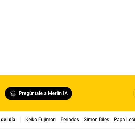
Pregúntale a Merlín IA
del día
Keiko Fujimori
Feriados
Simon Biles
Papa Leó