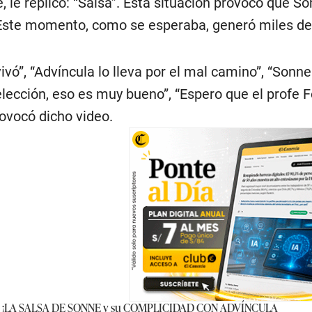
, le replicó: “Salsa”. Esta situación provocó que S
Este momento, como se esperaba, generó miles de r
ivó”, “Advíncula lo lleva por el mal camino”, “Son
selección, eso es muy bueno”, “Espero que el profe 
ovocó dicho video.
 ¡LA SALSA DE SONNE y su COMPLICIDAD CON ADVÍNCULA