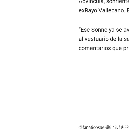
Advíncula, sonriente
exRayo Vallecano. 
“Ese Sonne ya se av
al vestuario de la 
comentarios que pr
@fanaticospe
😂🇵🇪🕺🏻