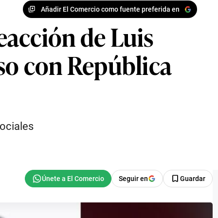
Añadir El Comercio como fuente preferida en
reacción de Luis
toso con República
sociales
Seguir en
Guardar