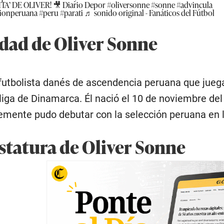
A’ DE OLIVER! 🎥 Diario Depor
#oliversonne
#sonne
#advincula
cionperuana
#peru
#parati
♬ sonido original - Fanáticos del Fútbol
edad de Oliver Sonne
futbolista danés de ascendencia peruana que juega 
rliga de Dinamarca. Él nació el 10 de noviembre del
emente pudo debutar con la selección peruana en la
estatura de Oliver Sonne