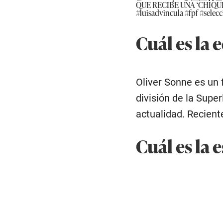
QUE RECIBE UNA ‘CHIQUIT
#luisadvincula
#fpf
#selec
Cuál es la 
Oliver Sonne es un 
división de la Supe
actualidad. Recient
Cuál es la 