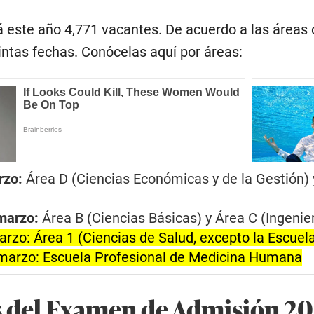
este año 4,771 vacantes. De acuerdo a las áreas 
tintas fechas. Conócelas aquí por áreas:
rzo:
Área D (Ciencias Económicas y de la Gestión) 
marzo:
Área B (Ciencias Básicas) y Área C (Ingenier
arzo:
Área 1 (Ciencias de Salud, excepto la Escue
marzo:
Escuela Profesional de Medicina Humana
 del Examen de Admisión 20