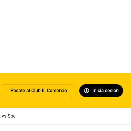
Pásate al Club El Comercio
Inicia sesión
a vs Sport Boys
Jorge Messi
Dólar
Papa León XIV
Congre