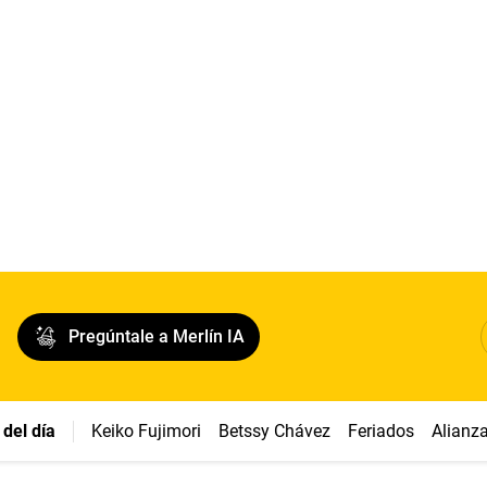
Pregúntale a Merlín IA
del día
Keiko Fujimori
Betssy Chávez
Feriados
Alianz