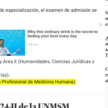
de especialización, el examen de admisión se
S
r
e
¿
a
a
T
y Área E (Humanidades, Ciencias Jurídicas y
C
e
ías).
a
la Profesional de Medicina Humana).
24-II de la UNMSM