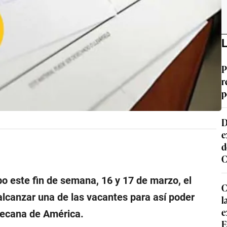
L
P
r
p
D
e
d
C
abo este fin de semana, 16 y 17 de marzo, el
C
alcanzar una de las vacantes para así poder
l
e
 decana de América.
E