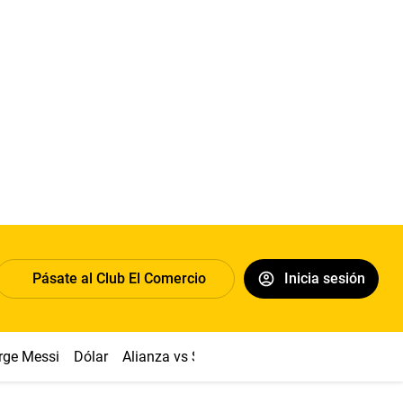
Pásate al Club El Comercio
Inicia sesión
rge Messi
Dólar
Alianza vs Sport Boys
Papa León XIV
Co