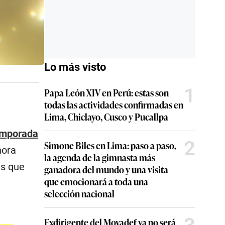
Lo más visto
1
Papa León XIV en Perú: estas son
todas las actividades confirmadas en
Lima, Chiclayo, Cusco y Pucallpa
Temporada
2
Simone Biles en Lima: paso a paso,
hora
la agenda de la gimnasta más
es que
ganadora del mundo y una visita
que emocionará a toda una
selección nacional
Exdirigente del Movadef ya no será