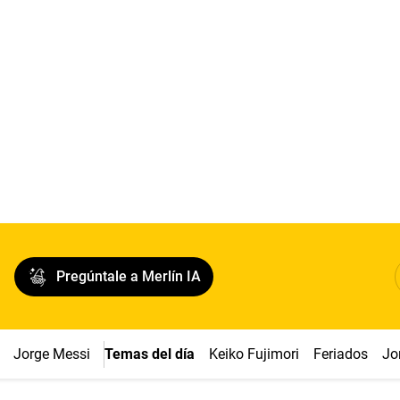
Pregúntale a Merlín IA
Jorge Messi
Temas del día
Keiko Fujimori
Feriados
Jo