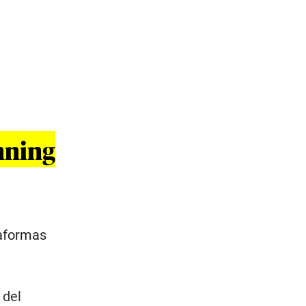
nning
taformas
 del