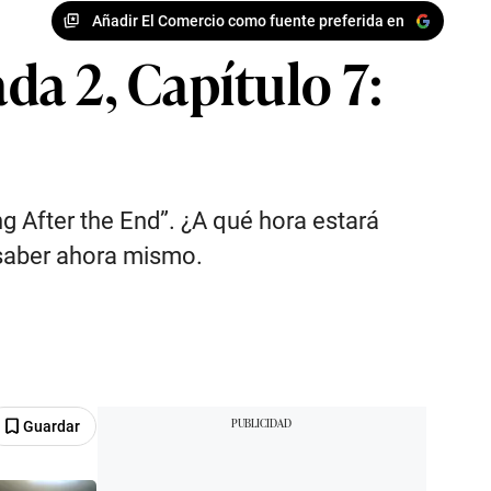
Añadir El Comercio como fuente preferida en
a 2, Capítulo 7:
g After the End”. ¿A qué hora estará
 saber ahora mismo.
Guardar