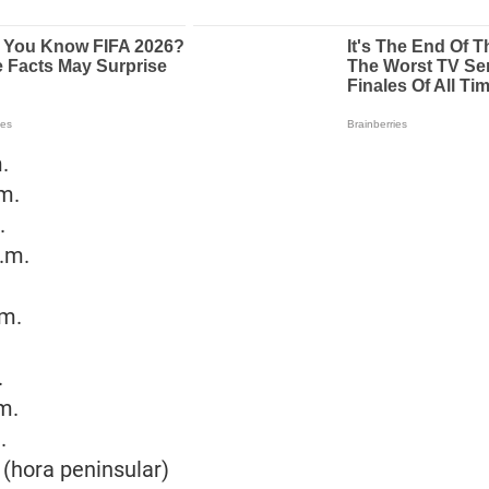
.
m.
.
.m.
.m.
.
m.
.
 (hora peninsular)