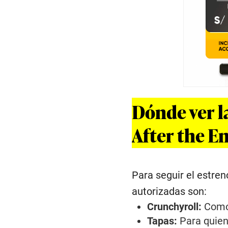
Dónde ver l
After the E
Para seguir el estren
autorizadas son:
Crunchyroll:
Como 
Tapas:
Para quiene