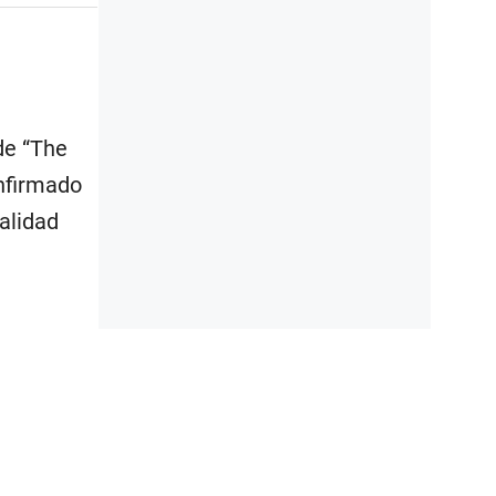
de “The
onfirmado
calidad