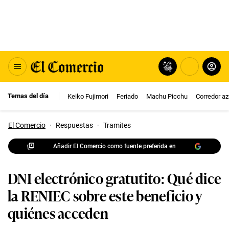
Temas del día
Keiko Fujimori
Feriado
Machu Picchu
Corredor az
El Comercio
·
Respuestas
·
Tramites
Añadir El Comercio como fuente preferida en
DNI electrónico gratutito: Qué dice
la RENIEC sobre este beneficio y
quiénes acceden