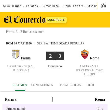
Keiko Fujimori
Feriados
Simon Biles
Papa León XIV
U vs Cristal
Dó
SUSCRÍBETE
Parma 2 - 3 Roma
:
resumen
DOM 10 MAY 2026
SERIE A
-
TEMPORADA REGULAR
2
3
Parma
Roma
Finalizado
Gabriel Strefezza (47'),
D. Malen (22'), D.
M. Keita (87')
Rensch (94'), D. Malen
(101')(P)
RESUMEN
ALINEACIONES
ESTADÍSTICAS
H2H
Parma
Roma
Primera mitad
0
-
1