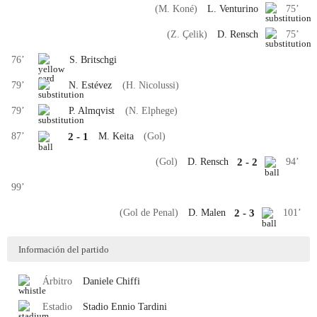
(M. Koné)
L. Venturino
75
’
(Z. Çelik)
D. Rensch
75
’
76
’
S. Britschgi
79
’
N. Estévez
(H. Nicolussi)
79
’
P. Almqvist
(N. Elphege)
87
’
2
-
1
M. Keita
(Gol)
(Gol)
D. Rensch
2
-
2
94
’
99
’
(Gol de Penal)
D. Malen
2
-
3
101
’
Información del partido
Árbitro
Daniele
Chiffi
Estadio
Stadio Ennio Tardini