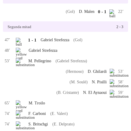
(Gol)
D. Malen
0
-
1
22
’
Segunda mitad
2
-
3
47
’
1
-
1
Gabriel Strefezza
(Gol)
48
’
Gabriel Strefezza
53
’
M. Pellegrino
(Gabriel Strefezza)
(Hermoso)
D. Ghilardi
53
’
(M. Soulé)
N. Pisilli
58
’
(B. Cristante)
N. El Aynaoui
59
’
65
’
M. Troilo
74
’
F. Carboni
(E. Valeri)
74
’
S. Britschgi
(E. Delprato)