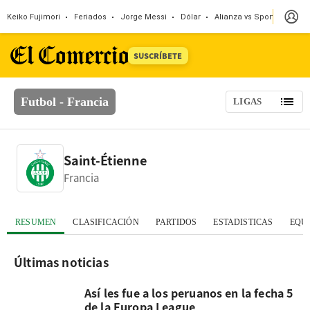
Keiko Fujimori
Feriados
Jorge Messi
Dólar
Alianza vs Sport Boys
SUSCRÍBETE
Futbol - Francia
LIGAS
Saint-Étienne
Francia
RESUMEN
CLASIFICACIÓN
PARTIDOS
ESTADISTICAS
EQU
Últimas noticias
Así les fue a los peruanos en la fecha 5
de la Europa League