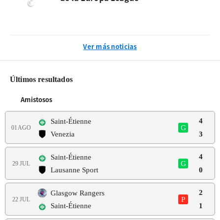
Ver más noticias
Últimos resultados
Amistosos
4
Saint-Étienne
G
01 AGO
Venezia
3
4
Saint-Étienne
G
29 JUL
Lausanne Sport
0
2
Glasgow Rangers
P
22 JUL
Saint-Étienne
1