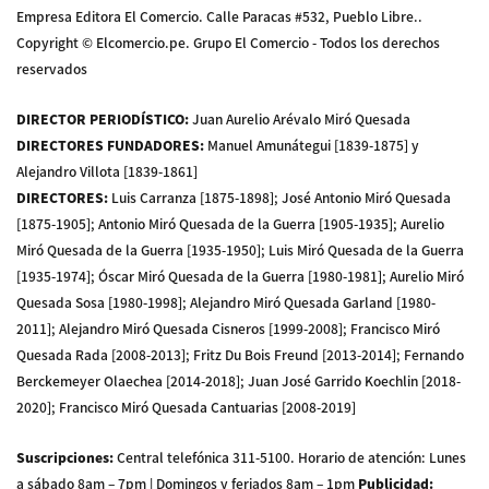
Empresa Editora El Comercio. Calle Paracas #532, Pueblo Libre..
Copyright © Elcomercio.pe. Grupo El Comercio - Todos los derechos
reservados
DIRECTOR PERIODÍSTICO
:
Juan Aurelio Arévalo Miró Quesada
DIRECTORES FUNDADORES
:
Manuel Amunátegui [1839-1875] y
Alejandro Villota [1839-1861]
DIRECTORES
:
Luis Carranza [1875-1898]; José Antonio Miró Quesada
[1875-1905]; Antonio Miró Quesada de la Guerra [1905-1935]; Aurelio
Miró Quesada de la Guerra [1935-1950]; Luis Miró Quesada de la Guerra
[1935-1974]; Óscar Miró Quesada de la Guerra [1980-1981]; Aurelio Miró
Quesada Sosa [1980-1998]; Alejandro Miró Quesada Garland [1980-
2011]; Alejandro Miró Quesada Cisneros [1999-2008]; Francisco Miró
Quesada Rada [2008-2013]; Fritz Du Bois Freund [2013-2014]; Fernando
Berckemeyer Olaechea [2014-2018]; Juan José Garrido Koechlin [2018-
2020]; Francisco Miró Quesada Cantuarias [2008-2019]
Suscripciones
:
Central telefónica 311-5100
.
Horario de atención: Lunes
a sábado 8am – 7pm | Domingos y feriados 8am – 1pm
Publicidad
: