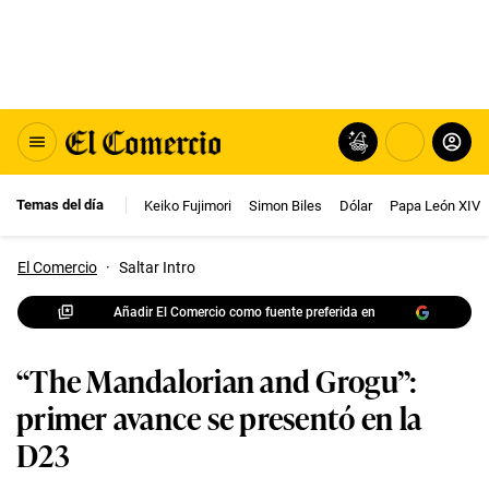
Temas del día
Keiko Fujimori
Simon Biles
Dólar
Papa León XIV
El Comercio
·
Saltar Intro
Añadir El Comercio como fuente preferida en
“The Mandalorian and Grogu”:
primer avance se presentó en la
D23