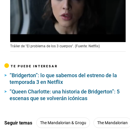
0
Tráiler de "El problema de los 3 cuerpos". (Fuente: Netflix)
s
e
c
o
TE PUEDE INTERESAR
n
d
“Bridgerton”: lo que sabemos del estreno de la
s
o
temporada 3 en Netflix
f
2
“Queen Charlotte: una historia de Bridgerton”: 5
m
escenas que se volverán icónicas
i
n
u
t
e
Seguir temas
The Mandalorian & Grogu
The Mandalorian
s
,